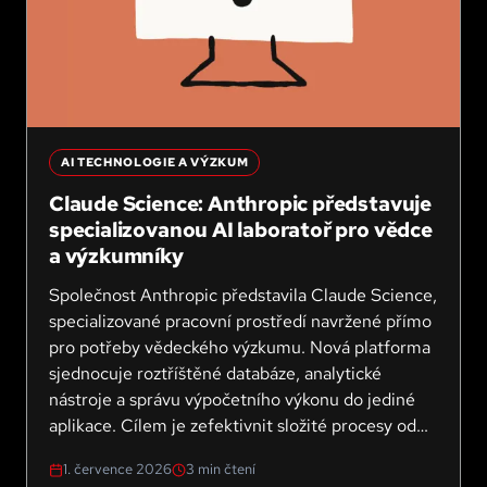
AI TECHNOLOGIE A VÝZKUM
Claude Science: Anthropic představuje
specializovanou AI laboratoř pro vědce
a výzkumníky
Společnost Anthropic představila Claude Science,
specializované pracovní prostředí navržené přímo
pro potřeby vědeckého výzkumu. Nová platforma
sjednocuje roztříštěné databáze, analytické
nástroje a správu výpočetního výkonu do jediné
aplikace. Cílem je zefektivnit složité procesy od
analýzy dat až po přípravu podkladů k publikaci.
1. července 2026
3
min čtení
Jak novinka, která je aktuálně v beta verzi,