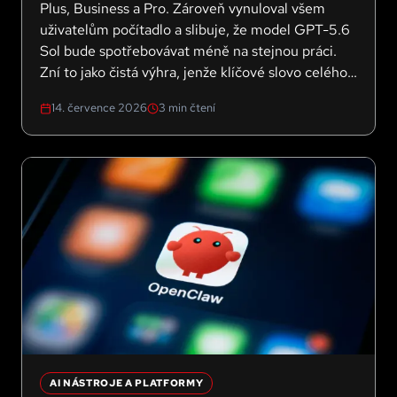
Plus, Business a Pro. Zároveň vynuloval všem
uživatelům počítadlo a slibuje, že model GPT-5.6
Sol bude spotřebovávat méně na stejnou práci.
Zní to jako čistá výhra, jenže klíčové slovo celého
oznámení je "dočasně". A právě to má pro firmy,
14. července 2026
3
min čtení
které na těchto nástrojích staví procesy, největší
váhu.
AI NÁSTROJE A PLATFORMY