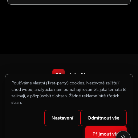
funguje v praxi a pro koho je dostupná?
M
mistr.AI
Používáme vlastní (first-party) cookies. Nezbytné zajišťují
chod webu, analytické nám pomáhají rozumět, jaká témata tě
AI novinky
Návody
AI slovník
AI modely
Kurzy
Ke stažení
zajímají, a přizpůsobit ti obsah. Žádné reklamní sítě třetích
stran.
Nastavení
Odmítnout vše
©
2026
mistr.AI
•
Všechna práva vyhrazena
Přijmout vše
Nastavení cookies