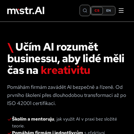
CS
EN
\
Učím AI rozumět
businessu, aby lidé měli
čas na
kreativitu
Pomáhám firmám zavádět AI bezpečně a řízeně. Od
prvního školení přes dlouhodobou transformaci až po
ISO 42001 certifikaci.
Školím a mentoruju
, jak využít AI v praxi bez složité
teorie.
Pomáhám firmám i jednotlivcům
s efektivní