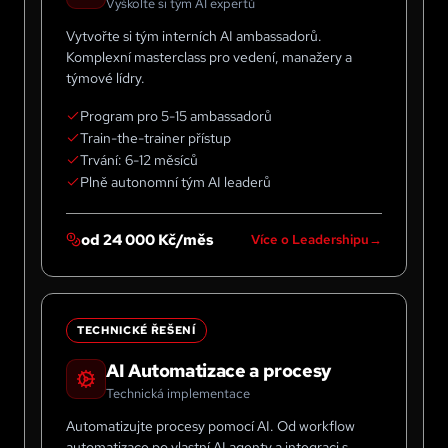
Vyškolte si tým AI expertů
Vytvořte si tým interních AI ambassadorů.
Komplexní masterclass pro vedení, manažery a
týmové lídry.
Program pro 5-15 ambassadorů
Train-the-trainer přístup
Trvání: 6-12 měsíců
Plně autonomní tým AI leaderů
od 24 000 Kč/měs
Více o Leadershipu
TECHNICKÉ ŘEŠENÍ
AI Automatizace a procesy
Technická implementace
Automatizujte procesy pomocí AI. Od workflow
automatizace po vlastní AI agenty a integraci s