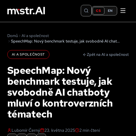
CS
EN
Domů
AI a společnost
SpeechMap: Nový benchmark testuje, jak svobodně AI chatboty mluví o kontroverzních tématech
Zpět na AI a společnost
AI A SPOLEČNOST
SpeechMap: Nový
benchmark testuje, jak
svobodně AI chatboty
mluví o kontroverzních
tématech
Lubomír Černý
23. května 2025
2
min čtení