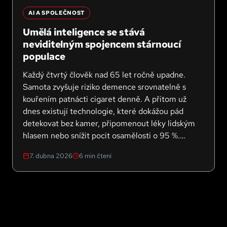
AI A SPOLEČNOST
Umělá inteligence se stává
neviditelným spojencem stárnoucí
populace
Každý čtvrtý člověk nad 65 let ročně upadne.
Samota zvyšuje riziko demence srovnatelně s
kouřením patnácti cigaret denně. A přitom už
dnes existují technologie, které dokážou pád
detekovat bez kamer, připomenout léky lidským
hlasem nebo snížit pocit osamělosti o 95 %.
Umělá inteligence se z abstraktního pojmu stává
7. dubna 2026
6
min čtení
konkrétním pomocníkem pro miliony seniorů po
celém světě.