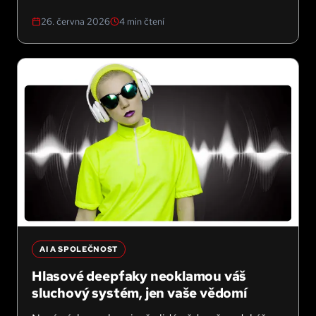
Výsledek se ale měnil podle toho, jak jsem se ptal
26. června 2026
4
min čtení
a jaký model jsem zvolil.
AI A SPOLEČNOST
Hlasové deepfaky neoklamou váš
sluchový systém, jen vaše vědomí