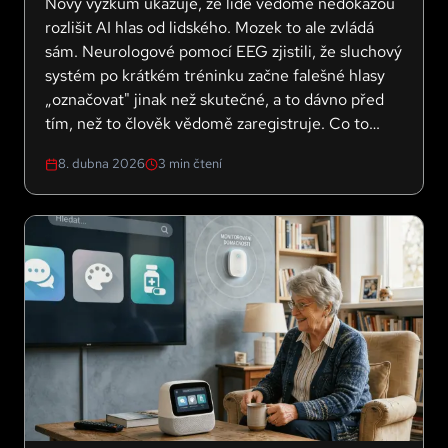
Nový výzkum ukazuje, že lidé vědomě nedokážou
rozlišit AI hlas od lidského. Mozek to ale zvládá
sám. Neurologové pomocí EEG zjistili, že sluchový
systém po krátkém tréninku začne falešné hlasy
„označovat" jinak než skutečné, a to dávno před
tím, než to člověk vědomě zaregistruje. Co to
znamená pro budoucí obranu proti hlasovým
8. dubna 2026
3
min čtení
podvodům?