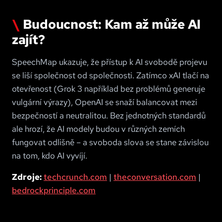
Budoucnost: Kam až může AI
zajít?
SpeechMap ukazuje, že přístup k AI svobodě projevu
se liší společnost od společnosti. Zatímco xAI tlačí na
otevřenost (Grok 3 například bez problémů generuje
vulgární výrazy), OpenAI se snaží balancovat mezi
bezpečností a neutralitou. Bez jednotných standardů
ale hrozí, že AI modely budou v různých zemích
fungovat odlišně – a svoboda slova se stane závislou
na tom, kdo AI vyvíjí.
Zdroje:
techcrunch.com
|
theconversation.com
|
bedrockprinciple.com