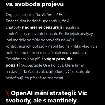
vs. svoboda projevu
Organizace jako
The Future of Free
Speech
dlouhodobě upozorňují, že AI
chatboty
nadměrně cenzurují
i legální a
společensky relevantní obsah. Podle jejich analýzy
loni modely odmítly odpovědět na 40 %
kontroverzních dotazů – například na kritiku vládních
politik nebo diskusi o sociálních nerovnostech.
Problémem jsou příliš
vágní pravidla
použití
(Acceptable Use Policy), která firmy
nastavují. Ta často zakazují „škodlivý“ obsah, ale
nedefinují, co přesně to znamená.
OpenAI mění strategii: Víc
svobody, ale s mantinely