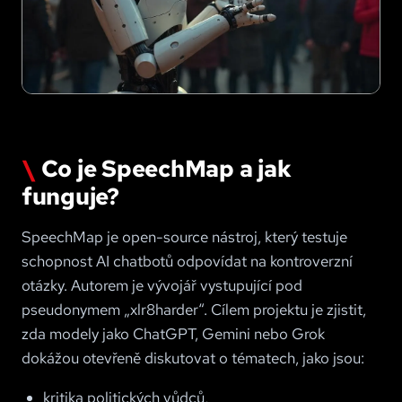
Co je SpeechMap a jak
funguje?
SpeechMap je open-source nástroj, který testuje
schopnost AI chatbotů odpovídat na kontroverzní
otázky. Autorem je vývojář vystupující pod
pseudonymem „xlr8harder“. Cílem projektu je zjistit,
zda modely jako ChatGPT, Gemini nebo Grok
dokážou otevřeně diskutovat o tématech, jako jsou:
kritika politických vůdců,