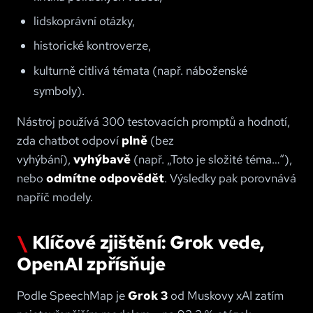
lidskoprávní otázky,
historické kontroverze,
kulturně citlivá témata (např. náboženské
symboly).
Nástroj používá 300 testovacích promptů a hodnotí,
zda chatbot odpoví
plně
(bez
vyhýbání),
vyhýbavě
(např. „Toto je složité téma…“),
nebo
odmítne odpovědět
. Výsledky pak porovnává
napříč modely.
Klíčové zjištění: Grok vede,
OpenAI zpřísňuje
Podle SpeechMap je
Grok 3
od Muskovy xAI zatím