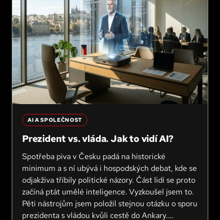
AI A SPOLEČNOST
Prezident vs. vláda. Jak to vidí AI?
Spotřeba piva v Česku padá na historické
minimum a s ní ubývá i hospodských debat, kde se
odjakživa tříbily politické názory. Část lidí se proto
začíná ptát umělé inteligence. Vyzkoušel jsem to.
Pěti nástrojům jsem položil stejnou otázku o sporu
prezidenta s vládou kvůli cestě do Ankary.