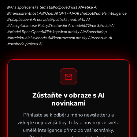
#
AI a společenská témata
#
odpovědnost AI
#
etika AI
#
transparentnost AI
#
OpenAI GPT-4.1
#
AI chatbot
#
umělá inteligence
#
přizpůsobení AI pravidel
#
politická neutralita AI
#
Acceptable Use Policy
#
testování AI modelů
#
Grok 3
#
mistrAI
#
Model Spec OpenAI
#
lidskoprávní otázky AI
#
SpeechMap
#
intelektuální svoboda AI
#
kontroverzní otázky AI
#
cenzura AI
#
svoboda projevu AI
Zůstaňte v obraze s AI
novinkami
Přihlaste se k odběru mého newsletteru a
získejte nejnovější tipy, triky a novinky ze světa
umělé inteligence přímo do vaší schránky.