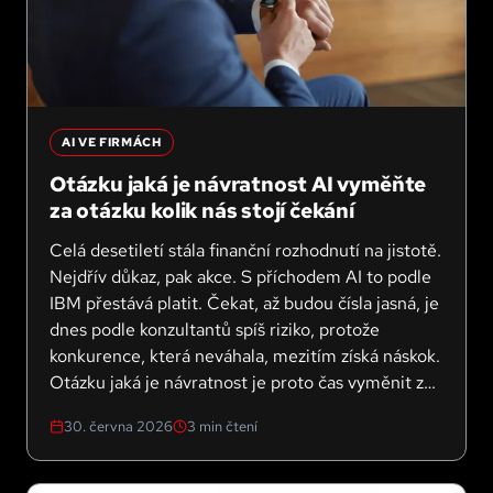
AI VE FIRMÁCH
Otázku jaká je návratnost AI vyměňte
za otázku kolik nás stojí čekání
Celá desetiletí stála finanční rozhodnutí na jistotě.
Nejdřív důkaz, pak akce. S příchodem AI to podle
IBM přestává platit. Čekat, až budou čísla jasná, je
dnes podle konzultantů spíš riziko, protože
konkurence, která neváhala, mezitím získá náskok.
Otázku jaká je návratnost je proto čas vyměnit za
otázku kolik nás stojí čekání. Shrnuju, co z toho
30. června 2026
3
min čtení
plyne i pro menší české firmy.