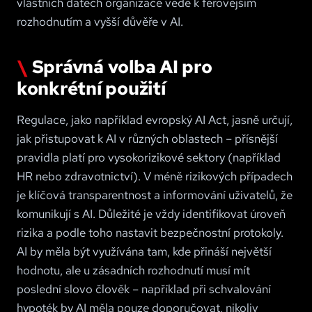
vlastních datech organizace vede k férovějším
rozhodnutím a vyšší důvěře v AI
.
Správná volba AI pro
konkrétní použití
Regulace, jako například evropský AI Act, jasně určují,
jak přistupovat k AI v různých oblastech – přísnější
pravidla platí pro vysokorizikové sektory (například
HR nebo zdravotnictví). V méně rizikových případech
je klíčová transparentnost a informování uživatelů, že
komunikují s AI. Důležité je vždy identifikovat úroveň
rizika a podle toho nastavit bezpečnostní protokoly.
AI by měla být využívána tam, kde přináší největší
hodnotu, ale u zásadních rozhodnutí musí mít
poslední slovo člověk – například při schvalování
hypoték by AI měla pouze doporučovat, nikoliv