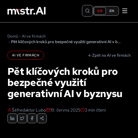
CS
EN
Domů
AI ve firmách
Pět klíčových kroků pro bezpečné využití generativní AI v byznysu
Zpět na AI ve firmách
AI VE FIRMÁCH
Pět klíčových kroků pro
bezpečné využití
generativní AI v byznysu
Šéfredaktor Lubo
19. června 2025
3
min čtení