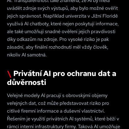
AI. Transparentnost také znamená, že AI by měla
uvádět zdroje svých výstupů, aby bylo možné ověřit
jejich správnost. Například univerzita v Jižní Floridě
využívá AI chatboty, které nejen poskytují informace,
ale také umožňují snadné ověření jejich pravdivosti
díky odkazům na zdroje. Pro vysoké riziko je pak
zásadní, aby finální rozhodnutí měl vždy člověk,
nikoliv AI samotná
.
Privátní AI pro ochranu dat a
důvěrnosti
Veřejné modely AI pracují s obrovskými objemy
veřejných dat, což může představovat riziko pro
citlivé firemní informace a duševní vlastnictví.
Řešením je využití privátních AI systémů, které běží v
rámci interní infrastruktury firmy. Taková AI umožňuje