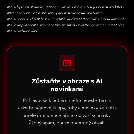
#
AI v byznysu
#
privátní AI
#
generativní umělá inteligence
#
AI workflow
#
transparentnost AI
#
AI integrace
#
AI procesní platforma
#
AI v procesech
#
AI bezpečnost
#
AI audit
#
AI důvěra
#
ochrana dat v AI
#
AI compliance
#
AI regulace
#
mistrAI
#
AI etika
#
AI governance
#
AI bias
#
AI v rozhodování
Zůstaňte v obraze s AI
novinkami
Přihlaste se k odběru mého newsletteru a
získejte nejnovější tipy, triky a novinky ze světa
umělé inteligence přímo do vaší schránky.
Žádný spam, pouze hodnotný obsah.