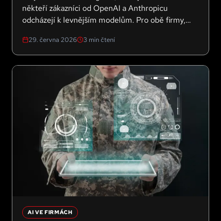
někteří zákazníci od OpenAI a Anthropicu
odcházejí k levnějším modelům. Pro obě firmy,
které míří na burzu, to může být konec
29. června 2026
3
min čtení
nejrychlejšího růstu. A pro vaši firmu jasná lekce,
jak k AI přistupovat.
AI VE FIRMÁCH