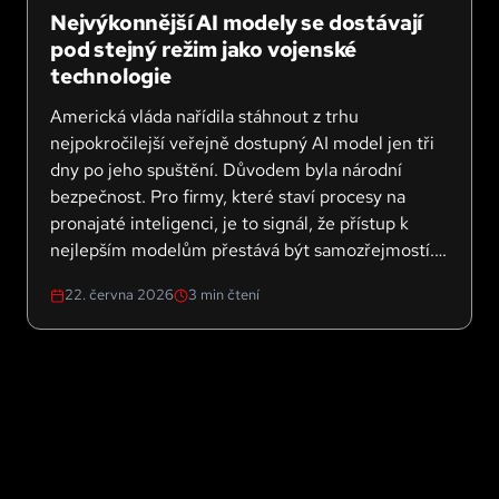
Nejvýkonnější AI modely se dostávají
pod stejný režim jako vojenské
technologie
Americká vláda nařídila stáhnout z trhu
nejpokročilejší veřejně dostupný AI model jen tři
dny po jeho spuštění. Důvodem byla národní
bezpečnost. Pro firmy, které staví procesy na
pronajaté inteligenci, je to signál, že přístup k
nejlepším modelům přestává být samozřejmostí.
Co z toho plyne pro firemní strategii a kde hledat
22. června 2026
3
min čtení
alternativy?