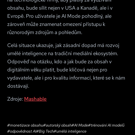
obsahu, bude sílit nejen v USA a Kanadě, ale i v
Evropě. Pro uživatele je AI Mode pohodlný, ale
zároveň může znamenat omezení přístupu k
různorodým zdrojům a pohledům.
Celá situace ukazuje, jak zásadní dopad má rozvoj
umělé inteligence na tradiční mediální ekosystém.
Odpověď na otázku, kdo a jak bude za obsah v
digitálním věku platit, bude klíčová nejen pro
vydavatele, ale i pro kvalitu informací, které se k nám
dostávají.
Zdroje:
Mashable
#
monetizace obsahu
#
autorský obsah
#
AI Mode
#
trénování AI modelů
#
odpovědnost AI
#
Big Tech
#
umělá inteligence