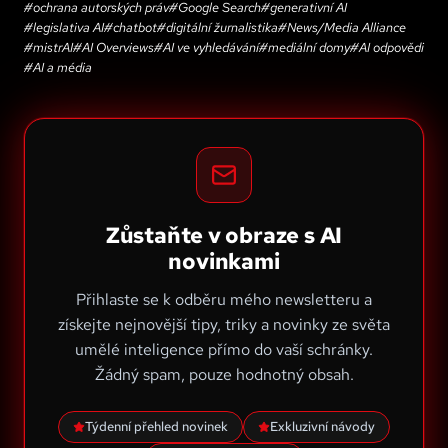
#
ochrana autorských práv
#
Google Search
#
generativní AI
#
legislativa AI
#
chatbot
#
digitální žurnalistika
#
News/Media Alliance
#
mistrAI
#
AI Overviews
#
AI ve vyhledávání
#
mediální domy
#
AI odpovědi
#
AI a média
Zůstaňte v obraze s AI
novinkami
Přihlaste se k odběru mého newsletteru a
získejte nejnovější tipy, triky a novinky ze světa
umělé inteligence přímo do vaší schránky.
Žádný spam, pouze hodnotný obsah.
Týdenní přehled novinek
Exkluzivní návody