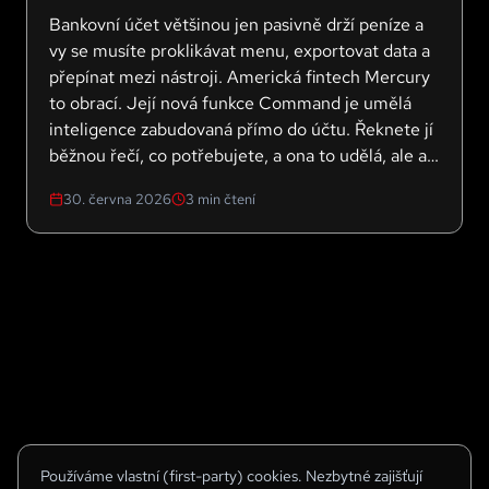
Bankovní účet většinou jen pasivně drží peníze a
vy se musíte proklikávat menu, exportovat data a
přepínat mezi nástroji. Americká fintech Mercury
to obrací. Její nová funkce Command je umělá
inteligence zabudovaná přímo do účtu. Řeknete jí
běžnou řečí, co potřebujete, a ona to udělá, ale až
s vaším potvrzením. Pro český trh je to zajímavý
30. června 2026
3
min čtení
pohled na to, kam se řízení financí posouvá.
Používáme vlastní (first-party) cookies. Nezbytné zajišťují