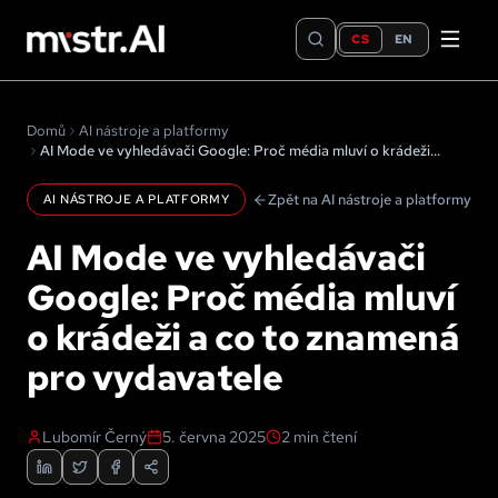
CS
EN
Domů
AI nástroje a platformy
AI Mode ve vyhledávači Google: Proč média mluví o krádeži a co to znamená pro vydavatele
Zpět na AI nástroje a platformy
AI NÁSTROJE A PLATFORMY
AI Mode ve vyhledávači
Google: Proč média mluví
o krádeži a co to znamená
pro vydavatele
Lubomír Černý
5. června 2025
2
min čtení