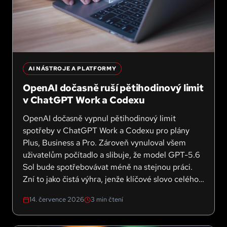
AI NÁSTROJE A PLATFORMY
OpenAI dočasně ruší pětihodinový limit
v ChatGPT Work a Codexu
OpenAI dočasně vypnul pětihodinový limit
spotřeby v ChatGPT Work a Codexu pro plány
Plus, Business a Pro. Zároveň vynuloval všem
uživatelům počítadlo a slibuje, že model GPT-5.6
Sol bude spotřebovávat méně na stejnou práci.
Zní to jako čistá výhra, jenže klíčové slovo celého
oznámení je "dočasně". A právě to má pro firmy,
14. července 2026
3
min čtení
které na těchto nástrojích staví procesy, největší
váhu.