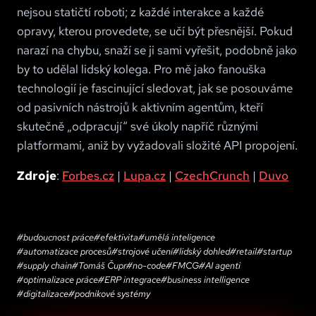
nejsou statičtí roboti; z každé interakce a každé
opravy, kterou provedete, se učí být přesnější. Pokud
narazí na chybu, snaží se ji sami vyřešit, podobně jako
by to udělal lidský kolega. Pro mě jako fanouška
technologií je fascinující sledovat, jak se posouváme
od pasivních nástrojů k aktivním agentům, kteří
skutečně „odpracují“ své úkoly napříč různými
platformami, aniž by vyžadovali složité API propojení.
Zdroje
:
Forbes.cz​
|
Lupa.cz​
|
CzechCrunch
|
Duvo​
#
budoucnost práce
#
efektivita
#
umělá inteligence
#
automatizace procesů
#
strojové učení
#
lidský dohled
#
retail
#
startup
#
supply chain
#
Tomáš Čupr
#
no-code
#
FMCG
#
AI agenti
#
optimalizace práce
#
ERP integrace
#
business intelligence
#
digitalizace
#
podnikové systémy