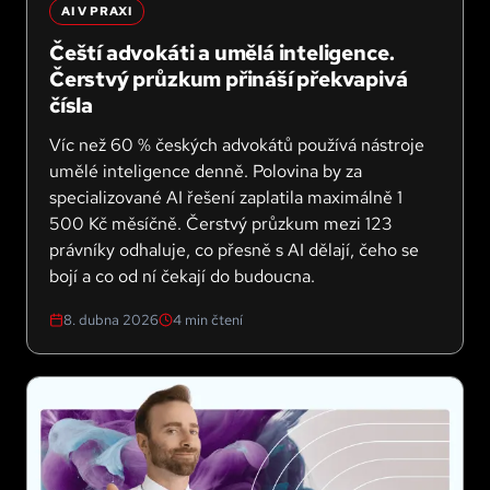
AI V PRAXI
Čeští advokáti a umělá inteligence.
Čerstvý průzkum přináší překvapivá
čísla
Víc než 60 % českých advokátů používá nástroje
umělé inteligence denně. Polovina by za
specializované AI řešení zaplatila maximálně 1
500 Kč měsíčně. Čerstvý průzkum mezi 123
právníky odhaluje, co přesně s AI dělají, čeho se
bojí a co od ní čekají do budoucna.
8. dubna 2026
4
min čtení