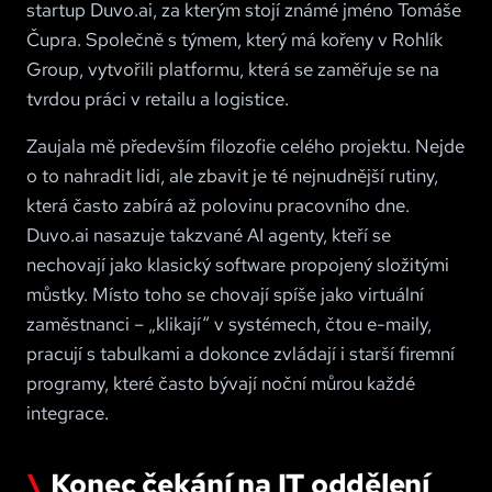
startup Duvo.ai, za kterým stojí známé jméno Tomáše
Čupra. Společně s týmem, který má kořeny v Rohlík
Group, vytvořili platformu, která se zaměřuje se na
tvrdou práci v retailu a logistice.
Zaujala mě především filozofie celého projektu. Nejde
o to nahradit lidi, ale zbavit je té nejnudnější rutiny,
která často zabírá až polovinu pracovního dne.
Duvo.ai nasazuje takzvané AI agenty, kteří se
nechovají jako klasický software propojený složitými
můstky. Místo toho se chovají spíše jako virtuální
zaměstnanci – „klikají“ v systémech, čtou e-maily,
pracují s tabulkami a dokonce zvládají i starší firemní
programy, které často bývají noční můrou každé
integrace.
Konec čekání na IT oddělení