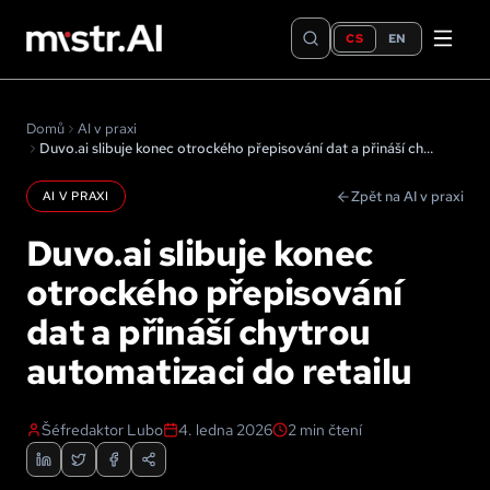
CS
EN
Domů
AI v praxi
Duvo.ai slibuje konec otrockého přepisování dat a přináší chytrou automatizaci do retailu
Zpět na AI v praxi
AI V PRAXI
Duvo.ai slibuje konec
otrockého přepisování
dat a přináší chytrou
automatizaci do retailu
Šéfredaktor Lubo
4. ledna 2026
2
min čtení