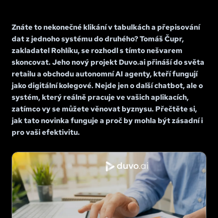
Znáte to nekonečné klikání v tabulkách a přepisování
dat z jednoho systému do druhého? Tomáš Čupr,
zakladatel Rohlíku, se rozhodl s tímto nešvarem
skoncovat. Jeho nový projekt Duvo.ai přináší do světa
retailu a obchodu autonomní AI agenty, kteří fungují
jako digitální kolegové. Nejde jen o další chatbot, ale o
systém, který reálně pracuje ve vašich aplikacích,
zatímco vy se můžete věnovat byznysu. Přečtěte si,
jak tato novinka funguje a proč by mohla být zásadní i
pro vaši efektivitu.