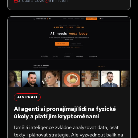
3. dubna 2026
5
min čtení
Přinášíme přehled sedmi nejdůležitějších průlomů
tohoto měsíce.
AI V PRAXI
AI agenti si pronajímají lidi na fyzické
úkoly a platí jim kryptoměnami
Umělá inteligence zvládne analyzovat data, psát
texty i plánovat strategie. Ale vyzvednout balík na