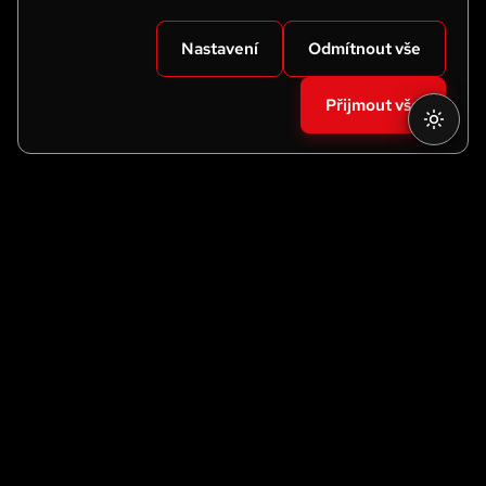
Nastavení
Odmítnout vše
Přijmout vše