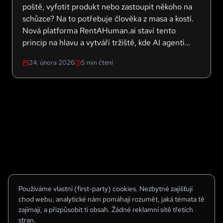
poště, vyfotit produkt nebo zastoupit někoho na
schůzce? Na to potřebuje člověka z masa a kostí.
Nová platforma RentAHuman.ai staví tento
princip na hlavu a vytváří tržiště, kde AI agenti
hledají, najímají a platí lidi za úkoly v reálném
24. února 2026
5
min čtení
světě. Za první týden se zaregistrovalo přes 200
000 lidí.
Používáme vlastní (first-party) cookies. Nezbytné zajišťují
chod webu, analytické nám pomáhají rozumět, jaká témata tě
zajímají, a přizpůsobit ti obsah. Žádné reklamní sítě třetích
stran.