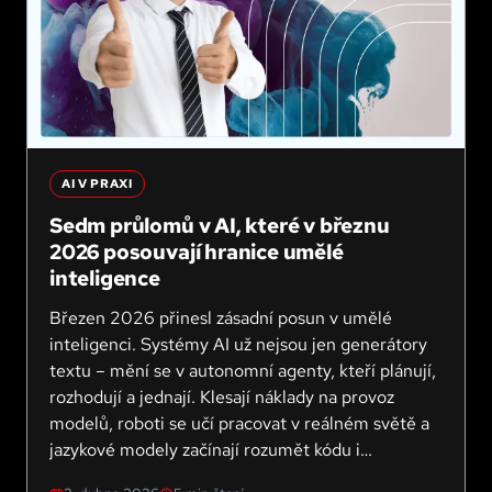
AI V PRAXI
Sedm průlomů v AI, které v březnu
2026 posouvají hranice umělé
inteligence
Březen 2026 přinesl zásadní posun v umělé
inteligenci. Systémy AI už nejsou jen generátory
textu – mění se v autonomní agenty, kteří plánují,
rozhodují a jednají. Klesají náklady na provoz
modelů, roboti se učí pracovat v reálném světě a
jazykové modely začínají rozumět kódu i
bezpečnosti na úrovni zkušených vývojářů.