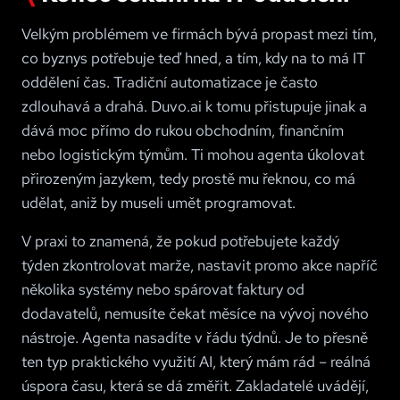
Velkým problémem ve firmách bývá propast mezi tím,
co byznys potřebuje teď hned, a tím, kdy na to má IT
oddělení čas. Tradiční automatizace je často
zdlouhavá a drahá. Duvo.ai k tomu přistupuje jinak a
dává moc přímo do rukou obchodním, finančním
nebo logistickým týmům. Ti mohou agenta úkolovat
přirozeným jazykem, tedy prostě mu řeknou, co má
udělat, aniž by museli umět programovat.
V praxi to znamená, že pokud potřebujete každý
týden zkontrolovat marže, nastavit promo akce napříč
několika systémy nebo spárovat faktury od
dodavatelů, nemusíte čekat měsíce na vývoj nového
nástroje. Agenta nasadíte v řádu týdnů. Je to přesně
ten typ praktického využití AI, který mám rád – reálná
úspora času, která se dá změřit. Zakladatelé uvádějí,