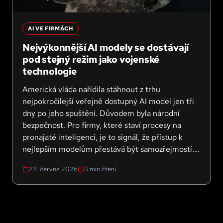
AI VE FIRMÁCH
Nejvýkonnější AI modely se dostávají
pod stejný režim jako vojenské
technologie
Americká vláda nařídila stáhnout z trhu
nejpokročilejší veřejně dostupný AI model jen tři
dny po jeho spuštění. Důvodem byla národní
bezpečnost. Pro firmy, které staví procesy na
pronajaté inteligenci, je to signál, že přístup k
nejlepším modelům přestává být samozřejmostí.
Co z toho plyne pro firemní strategii a kde hledat
22. června 2026
3
min čtení
alternativy?