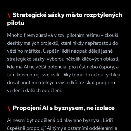
Strategické sázky místo rozptýlených
pilotů
Mnoho firem zůstává v tzv. pilotním režimu – zkouší
desítky malých projektů, které nikdy nepřerostou do
většího měřítka. Úspěšní lídři naopak dělají jasné
strategické sázky: vyberou několik klíčových oblastí,
kde má AI největší potenciál pro růst nebo úspory, a
tam koncentrují své úsilí. Díky tomu dokážou rychleji
dosáhnout měřitelných výsledků a získat podporu
vedení i dalších oddělení
.
Propojení AI s byznysem, ne izolace
AI nesmí být oddělená od hlavního byznysu. Lídři
úspěšně propojují AI týmy s ostatními odděleními a