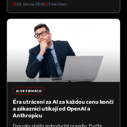
30. června 2026
3
min čtení
plyne i pro menší české firmy.
AI VE FIRMÁCH
Éra utrácení za AI za každou cenu končí
a zákazníci utíkají od OpenAI a
Anthropicu
Dva roky platilo jednoduché pravidlo. Pusťte