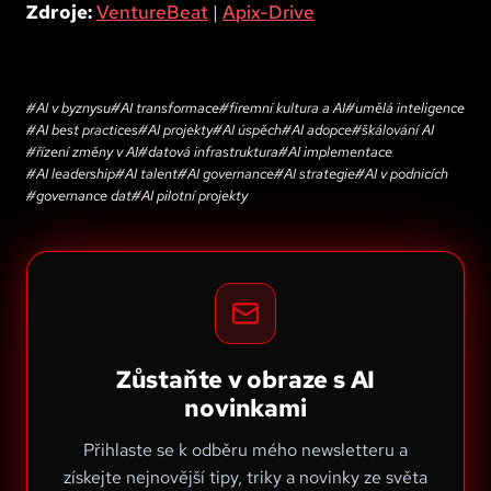
Zdroje:
VentureBeat
|
Apix-Drive
#
AI v byznysu
#
AI transformace
#
firemní kultura a AI
#
umělá inteligence
#
AI best practices
#
AI projekty
#
AI úspěch
#
AI adopce
#
škálování AI
#
řízení změny v AI
#
datová infrastruktura
#
AI implementace
#
AI leadership
#
AI talent
#
AI governance
#
AI strategie
#
AI v podnicích
#
governance dat
#
AI pilotní projekty
Zůstaňte v obraze s AI
novinkami
Přihlaste se k odběru mého newsletteru a
získejte nejnovější tipy, triky a novinky ze světa