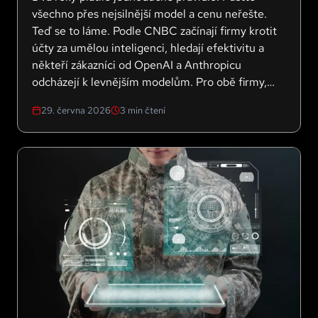
všechno přes nejsilnější model a cenu neřešte.
Teď se to láme. Podle CNBC začínají firmy krotit
účty za umělou inteligenci, hledají efektivitu a
někteří zákazníci od OpenAI a Anthropicu
odcházejí k levnějším modelům. Pro obě firmy,
které míří na burzu, to může být konec
29. června 2026
3
min čtení
nejrychlejšího růstu. A pro vaši firmu jasná lekce,
jak k AI přistupovat.