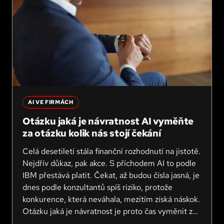
AI VE FIRMÁCH
Otázku jaká je návratnost AI vyměňte
za otázku kolik nás stojí čekání
Celá desetiletí stála finanční rozhodnutí na jistotě.
Nejdřív důkaz, pak akce. S příchodem AI to podle
IBM přestává platit. Čekat, až budou čísla jasná, je
dnes podle konzultantů spíš riziko, protože
konkurence, která neváhala, mezitím získá náskok.
Otázku jaká je návratnost je proto čas vyměnit za
otázku kolik nás stojí čekání. Shrnuju, co z toho