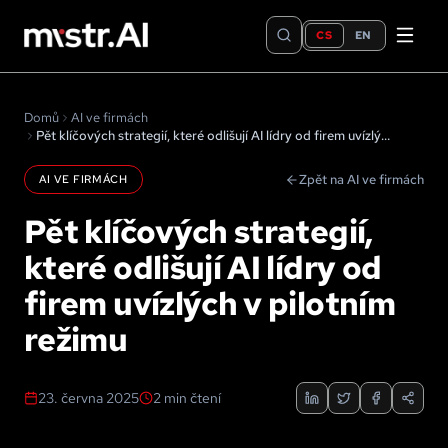
CS
EN
Domů
AI ve firmách
Pět klíčových strategií, které odlišují AI lídry od firem uvízlých v pilotním režimu
Zpět na AI ve firmách
AI VE FIRMÁCH
Pět klíčových strategií,
které odlišují AI lídry od
firem uvízlých v pilotním
režimu
23. června 2025
2
min čtení