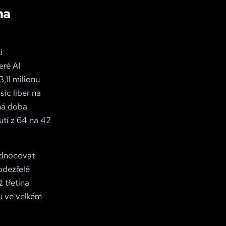
na
i
eré AI
3,11 milionu
síc liber na
rná doba
utí z 64 na 42
odnocovat
odezřelé
 třetina
u ve velkém