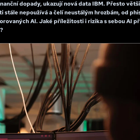
 finanční dopady, ukazují nová data IBM. Přesto větši
i stále nepoužívá a čelí neustálým hrozbám, od phi
ovaných AI. Jaké příležitosti i rizika s sebou AI př
?