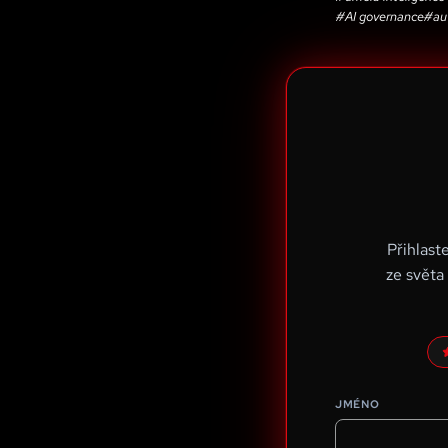
#
AI governance
#
au
Přihlast
ze světa
JMÉNO