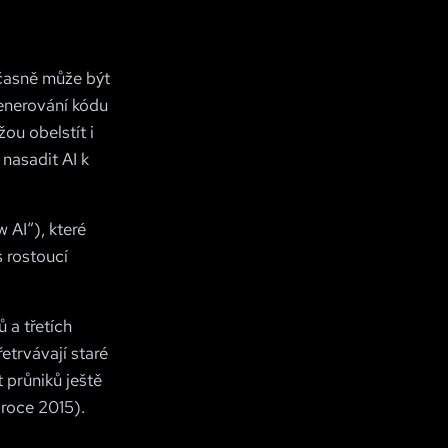
učasně může být
generování kódu
ou obelstít i
nasadit AI k
 AI“), které
 rostoucí
 a třetích
etrvávají staré
t průniků ještě
 roce 2015).