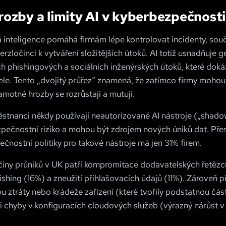
ozby a limity AI v kyberbezpečnosti
 inteligence pomáhá firmám lépe kontrolovat incidenty, so
erzločinci k vytváření složitějších útoků. AI totiž usnadňuje 
ch phishingových a sociálních inženýrských útoků, které dokáž
ele. Tento „dvojitý průřez“ znamená, že zatímco firmy mohou 
amotné hrozby se rozrůstají a mutují.
stnanci někdy používají neautorizované AI nástroje („shadow
zpečnostní riziko a mohou být zdrojem nových úniků dat. Přes
čnostní politiky pro takové nástroje má jen 31% firem.
íčiny průniků v UK patří kompromitace dodavatelských řetězců
ishing (16%) a zneužití přihlašovacích údajů (11%). Zároveň př
sou ztráty nebo krádeže zařízení (které tvořily podstatnou čás
i chyby v konfiguracích cloudových služeb (výrazný nárůst v