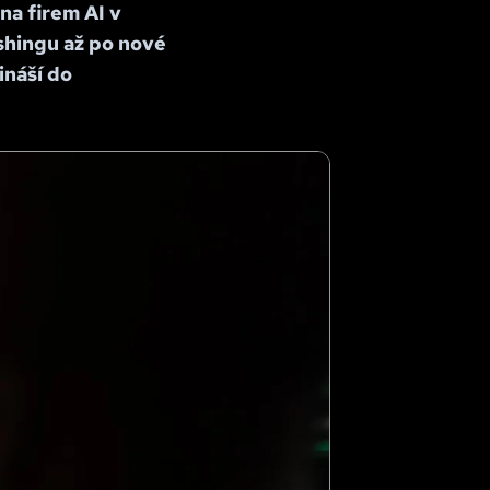
na firem AI v
shingu až po nové
ináší do