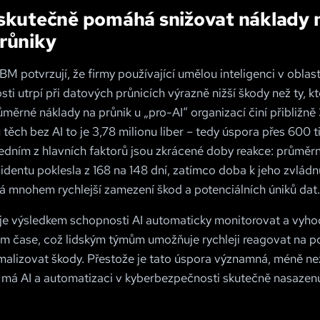
 skutečně pomáhá snižovat náklady 
růniky
M potvrzují, že firmy používající umělou inteligenci v oblast
i utrpí při datových průnicích výrazně nižší škody než ty, kt
ůměrné náklady na průnik u „pro-AI“ organizací činí přibližně 
u těch bez AI to je 3,78 milionu liber – tedy úspora přes 600 ti
Jedním z hlavních faktorů jsou zkrácené doby reakce: průmě
cidentu poklesla z 168 na 148 dní, zatímco doba k jeho zvládn
á mnohem rychlejší zamezení škod a potenciálních úniků dat.
a je výsledkem schopnosti AI automaticky monitorovat a vyh
ém čase, což lidským týmům umožňuje rychleji reagovat na p
imalizovat škody. Přestože je tato úspora významná, méně než
m má AI a automatizaci v kyberbezpečnosti skutečně nasazen