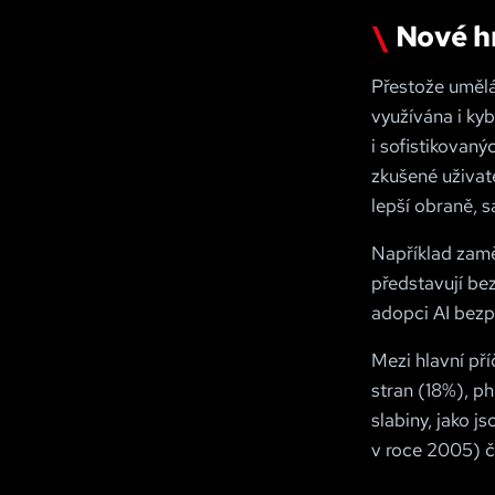
Nové hr
Přestože umělá
využívána i kyb
i sofistikovaný
zkušené uživat
lepší obraně, s
Například zamě
představují be
adopci AI bezpe
Mezi hlavní př
stran (18%), ph
slabiny, jako j
v roce 2005) č