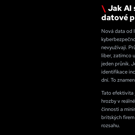
Jak AI
datové p
Nová data od IB
kyberbezpečnost
nevyužívají. Pr
liber, zatímco 
jeden průnik. 
identifikace in
dní. To znamen
Tato efektivit
hrozby v reáln
činnosti a min
britských fire
rozsahu.