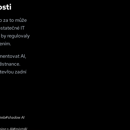
osti
to za to může
statečné IT
 by regulovaly
zením.
mentovat AI,
ěstnance.
otevřou zadní
ozeb
#
shadow AI
hing s AI
#
mistrAI