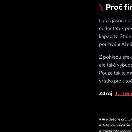
Proč fi
I přes jasné b
nedostatek pov
kapacity. Stále
používání AI ná
Z pohledu efek
ale také vybud
Pouze tak je m
vrátka pro útoč
Zdroj
:
TechRa
#
AI a datové průnik
#
detekce průniků
#
#
umělá inteligence