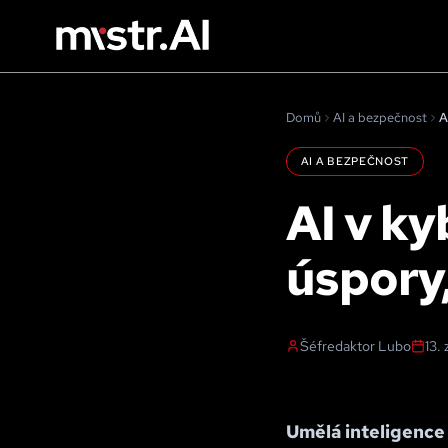
Domů
AI a bezpečnost
A
AI A BEZPEČNOST
AI v ky
úspory,
Šéfredaktor Lubo
13.
Umělá inteligence