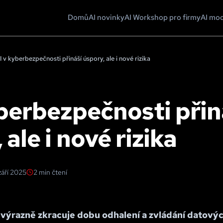
Domů
AI novinky
AI Workshop pro firmy
AI mo
I v kyberbezpečnosti přináší úspory, ale i nové rizika
berbezpečnosti přin
 ale i nové rizika
 září 2025
2
min čtení
 výrazně zkracuje dobu odhalení a zvládání datovýc