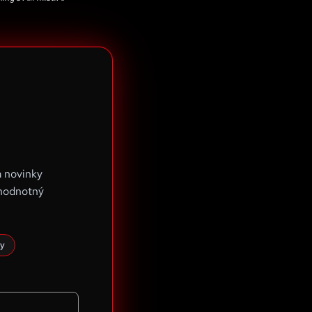
a novinky
 hodnotný
y