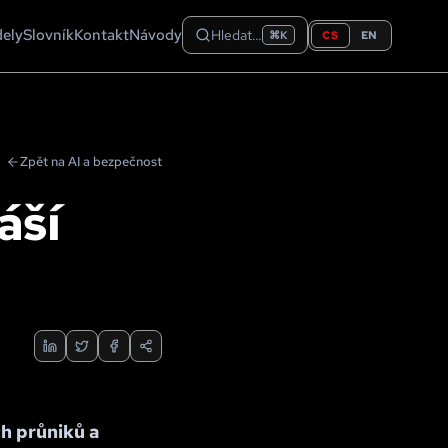
dely
Slovník
Kontakt
Návody
Hledat…
CS
EN
⌘K
Zpět na AI a bezpečnost
áší
h průniků a