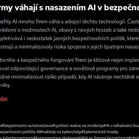
rmy váhají s nasazením AI v bezpečn
enefity AI mnoho firem váhá s adopcí těchto technologií. Čas
ědomí o možnostech AI, obavy z nových hrozeb a také nedo
 přetrvává i nedostatek jasných bezpečnostních politik, které
strojů a minimalizovaly rizika spojená s jejich špatným nasa
tivního a bezpečného fungování firem je klíčové nejen imple
ovat odpovídající governance a osvětové programy pro zam
ožné minimalizovat riziko případů, kdy AI nástroje nechtěně 
níky.
dar
y
#
bezpečnostní automatizace
#
rychlost reakce na incidenty
#
AI v odhalování hr
bezpečnostní politika AI
#
náklady na kyberútoky
#
kybernetické hrozby
 v kyberbezpečnosti
#
kompromitace dodavatelů
#
AI ve firemní bezpečnosti
#
phis