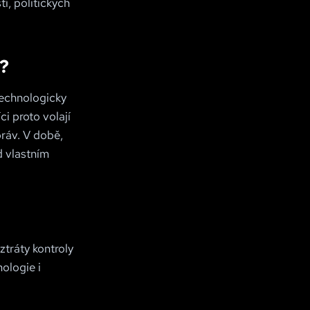
í, politických
i?
 technologicky
ci proto volají
práv. V době,
d vlastním
ztráty kontroly
ologie i