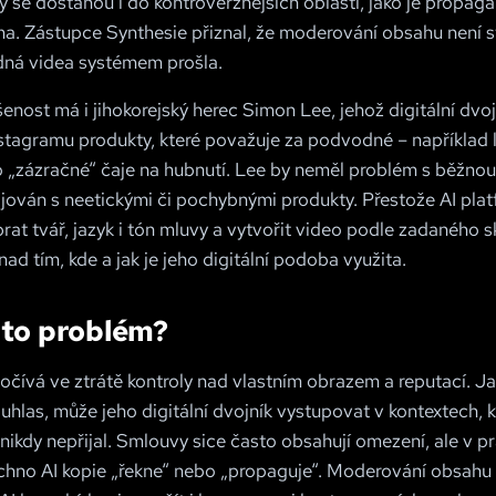
dy se dostanou i do kontroverznějších oblastí, jako je propa
ama. Zástupce Synthesie přiznal, že moderování obsahu není 
dná videa systémem prošla.
nost má i jihokorejský herec Simon Lee, jehož digitální dvo
nstagramu produkty, které považuje za podvodné – například
o „zázračné“ čaje na hubnutí. Lee by neměl problém s běžnou
jován s neetickými či pochybnými produkty. Přestože AI pla
rat tvář, jazyk i tón mluvy a vytvořit video podle zadaného s
 nad tím, kde a jak je jeho digitální podoba využita.
 to problém?
počívá ve ztrátě kontroly nad vlastním obrazem a reputací. J
uhlas, může jeho digitální dvojník vystupovat v kontextech, k
nikdy nepřijal. Smlouvy sice často obsahují omezení, ale v pr
echno AI kopie „řekne“ nebo „propaguje“. Moderování obsahu