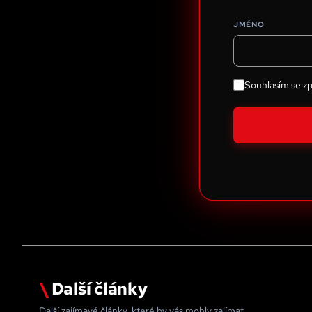
JMÉNO
Souhlasím se z
\
Další články
Další zajímavé články, které by vás mohly zajímat