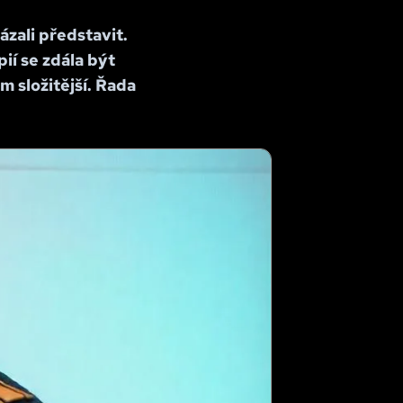
ázali představit.
ií se zdála být
m složitější. Řada