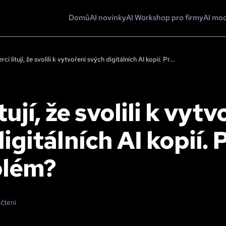
Domů
AI novinky
AI Workshop pro firmy
AI mo
Herci litují, že svolili k vytvoření svých digitálních AI kopií. Proč je to problém?
tují, že svolili k vyt
igitálních AI kopií. 
blém?
 čtení