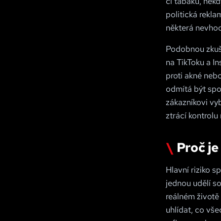
či tabáku, něk
politická rekl
některá nevho
Podobnou zkuše
na TikToku a I
proti akné neb
odmítá být spo
zákazníkovi vyb
ztrácí kontrolu
Proč je
Hlavní riziko s
jednou udělí so
reálném životě 
uhlídat, co vš