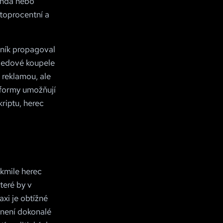
ganda nebo
stoprocentní a
jník propagoval
 ledové koupele
 reklamou, ale
tformy umožňují
kriptu, herec
akmile herec
teré by v
axi je obtížné
 není dokonalé