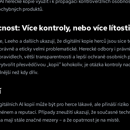
I herecké kopie využít i k propagaci kontroverzních osobnost
ochybných produktů.
ost: Více kontroly, nebo více lítost
, Leeho a dalších ukazují, že digitální kopie herců jsou sice
e právně a eticky velmi problematické. Herecké odbory i právní
pravidlech, větší transparentnosti a lepší ochraně osobních 
ytvořit přesvědčivou „kopii“ kohokoliv, je otázka kontroly na
ější než kdy dřív.
í
itálních AI kopií může být pro herce lákavé, ale přináší riziko 
énem a reputací. Případy zneužití ukazují, že současné techn
a mají stále značné mezery – a že opatrnost je na místě.