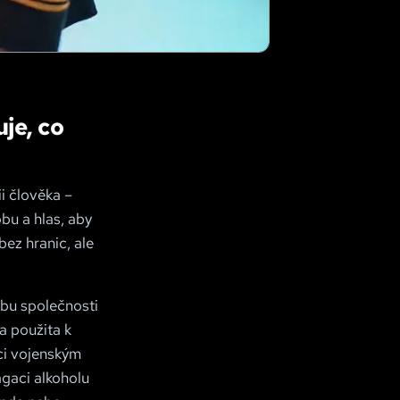
je, co
i člověka –
bu a hlas, aby
bez hranic, ale
obu společnosti
la použita k
ci vojenským
agaci alkoholu