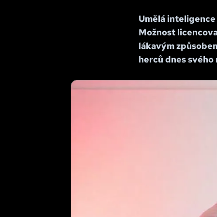
Umělá inteligence 
Možnost licencovat
lákavým způsobem, 
herců dnes svého r