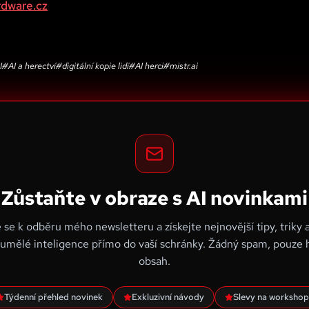
rdware.cz
I
#
AI a herectví
#
digitální kopie lidí
#
AI herci
#
mistr.ai
Zůstaňte v obraze s AI novinkami
e se k odběru mého newsletteru a získejte nejnovější tipy, triky 
 umělé inteligence přímo do vaší schránky. Žádný spam, pouze
obsah.
Týdenní přehled novinek
Exkluzivní návody
Slevy na workshop