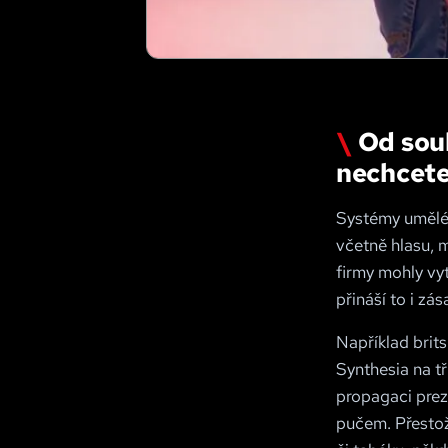
Od souh
nechcet
Systémy umělé 
včetně hlasu, m
firmy mohly vyt
přináší to i zás
Například brit
Synthesia na tř
propagaci prez
pučem. Přestože