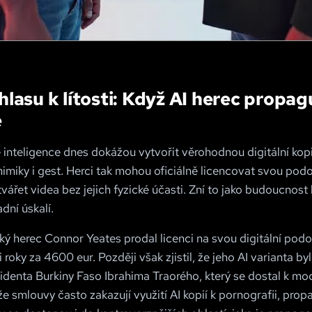
lasu k lítosti: Když AI herec propagu
e
inteligence dnes dokážou vytvořit věrohodnou digitální kopi
imiky i gest. Herci tak mohou oficiálně licencovat svou podo
vářet videa bez jejich fyzické účasti. Zní to jako budoucnost 
adní úskalí.
ský herec Connor Yeates prodal licenci na svou digitální pod
i roky za 4600 eur. Později však zjistil, že jeho AI varianta by
identa Burkiny Faso Ibrahima Traorého, který se dostal k mo
 smlouvy často zakazují využití AI kopií k pornografii, prop