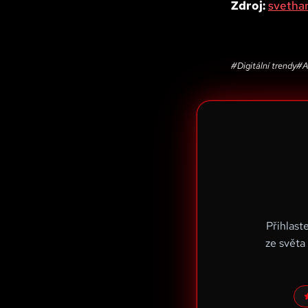
Zdroj:
svetha
#
Digitální trendy
#
A
Přihlast
ze světa