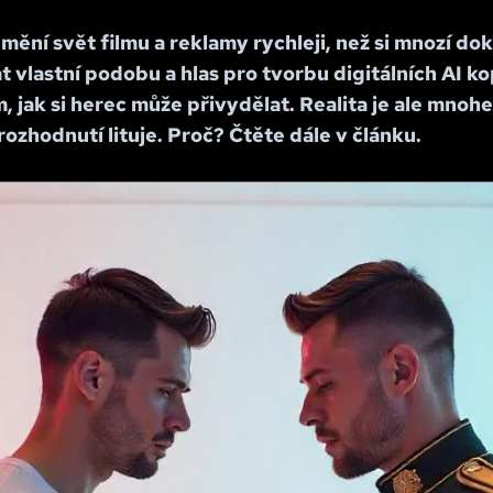
mění svět filmu a reklamy rychleji, než si mnozí dok
 vlastní podobu a hlas pro tvorbu digitálních AI kop
jak si herec může přivydělat. Realita je ale mnohe
ozhodnutí lituje. Proč? Čtěte dále v článku.