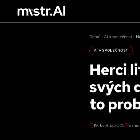
Domů
AI a společnost
AI A SPOLEČNOST
Herci li
svých d
to pro
19. května 2025
2
min