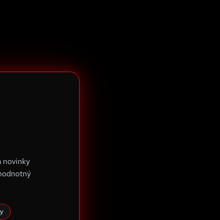
a novinky
 hodnotný
y