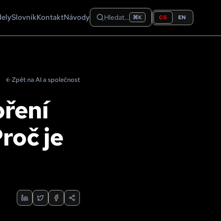
dely
Slovník
Kontakt
Návody
Hledat…
CS
EN
⌘K
Zpět na AI a společnost
voření
Proč je