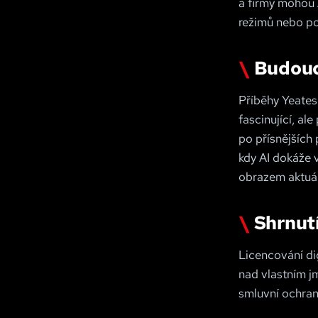
a firmy mohou A
režimů nebo p
Budoucn
Příběhy Yeatese
fascinující, al
po přísnějších 
kdy AI dokáže v
obrazem aktuáln
Shrnut
Licencování dig
nad vlastním jm
smluvní ochran