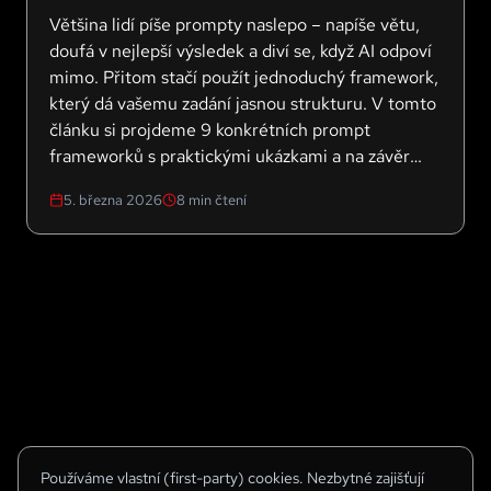
Většina lidí píše prompty naslepo – napíše větu,
doufá v nejlepší výsledek a diví se, když AI odpoví
mimo. Přitom stačí použít jednoduchý framework,
který dá vašemu zadání jasnou strukturu. V tomto
článku si projdeme 9 konkrétních prompt
frameworků s praktickými ukázkami a na závěr
přidáme jeden bonus, který vám pomůže
5. března 2026
8
min čtení
přemýšlet o AI z úplně jiného úhlu.
Používáme vlastní (first-party) cookies. Nezbytné zajišťují