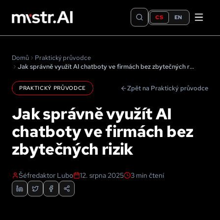
CS
EN
Domů
Praktický průvodce
Jak správně využít AI chatboty ve firmách bez zbytečných rizik
Zpět na Praktický průvodce
PRAKTICKÝ PRŮVODCE
Jak správně využít AI
chatboty ve firmách bez
zbytečných rizik
Šéfredaktor Lubo
12. srpna 2025
3
min čtení