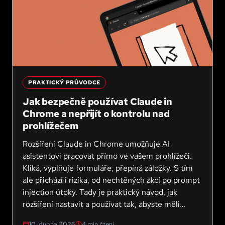
PRAKTICKÝ PRŮVODCE
Jak bezpečně používat Claude in
Chrome a nepřijít o kontrolu nad
prohlížečem
Rozšíření Claude in Chrome umožňuje AI
asistentovi pracovat přímo ve vašem prohlížeči.
Kliká, vyplňuje formuláře, přepíná záložky. S tím
ale přichází i rizika, od nechtěných akcí po prompt
injection útoky. Tady je praktický návod, jak
rozšíření nastavit a používat tak, abyste měli
situaci pod kontrolou.
10. dubna 2026
4
min čtení