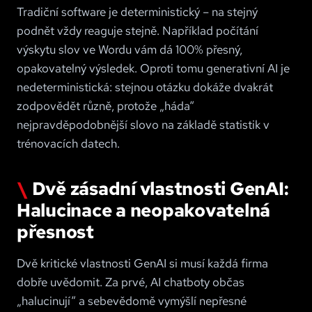
Tradiční software je deterministický – na stejný
podnět vždy reaguje stejně. Například počítání
výskytu slov ve Wordu vám dá 100% přesný,
opakovatelný výsledek. Oproti tomu generativní AI je
nedeterministická: stejnou otázku dokáže dvakrát
zodpovědět různě, protože „háda“
nejpravděpodobnější slovo na základě statistik v
trénovacích datech.
Dvě zásadní vlastnosti GenAI:
Halucinace a neopakovatelná
přesnost
Dvě kritické vlastnosti GenAI si musí každá firma
dobře uvědomit. Za prvé, AI chatboty občas
„halucinují“ a sebevědomě vymýšlí nepřesné