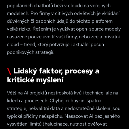
populárních chatbotů běží v cloudu na veřejných
modelech. Pro firmy v citlivých odvětvích je vkládání
důvěrných či osobních údajů do těchto platforem
velké riziko. Řešením je využívat open-source modely
nasazené pouze uvnitř vaší firmy, nebo zcela privátní
cloud – trend, který potvrzuje i aktuální posun
podnikových strategií.
Lidský faktor, procesy a
kritické myšlení
Většina AI projektů neztroskotá kvůli technice, ale na
lidech a procesech. Chybějící buy-in, špatná
strategie, nekvalitní data a nedostatečné školení jsou
typické příčiny neúspěchu. Nasazovat AI bez jasného
vysvětlení limitů (halucinace, nutnost ověřovat