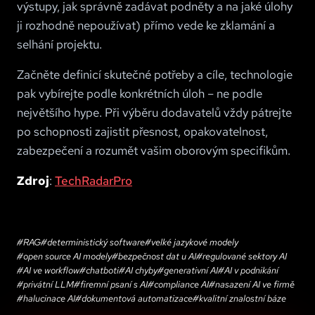
výstupy, jak správně zadávat podněty a na jaké úlohy
ji rozhodně nepoužívat) přímo vede ke zklamání a
selhání projektu.
Začněte definicí skutečné potřeby a cíle, technologie
pak vybírejte podle konkrétních úloh – ne podle
největšího hype. Při výběru dodavatelů vždy pátrejte
po schopnosti zajistit přesnost, opakovatelnost,
zabezpečení a rozumět vašim oborovým specifikům.
Zdroj
:
TechRadarPro
#
RAG
#
deterministický software
#
velké jazykové modely
#
open source AI modely
#
bezpečnost dat u AI
#
regulované sektory AI
#
AI ve workflow
#
chatboti
#
AI chyby
#
generativní AI
#
AI v podnikání
#
privátní LLM
#
firemní psaní s AI
#
compliance AI
#
nasazení AI ve firmě
#
halucinace AI
#
dokumentová automatizace
#
kvalitní znalostní báze