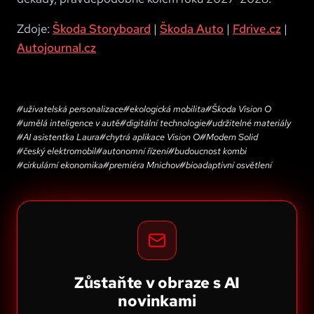
Zdoje:
Škoda Storyboard
|
Škoda Auto
|
Fdrive.cz
|
Autojournal.cz
#
uživatelská personalizace
#
ekologická mobilita
#
Škoda Vision O
#
umělá inteligence v autě
#
digitální technologie
#
udržitelné materiály
#
AI asistentka Laura
#
chytrá aplikace Vision O
#
Modern Solid
#
český elektromobil
#
autonomní řízení
#
budoucnost kombi
#
cirkulární ekonomika
#
premiéra Mnichov
#
bioadaptivní osvětlení
Zůstaňte v obraze s AI
novinkami