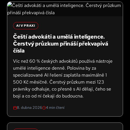
AI V PRAXI
Čeští advokáti a umělá inteligence.
Čerstvý průzkum přináší překvapivá
čísla
Víc než 60 % českých advokátů používá nástroje
umělé inteligence denně. Polovina by za
specializované AI řešení zaplatila maximálně 1
500 Kč měsíčně. Čerstvý průzkum mezi 123
právníky odhaluje, co přesně s AI dělají, čeho se
bojí a co od ní čekají do budoucna.
8. dubna 2026
4
min čtení