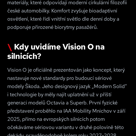
materiály, které odpovídají moderní cirkulární filozofii
české automobilky. Komfort zvyšuje bioadaptivní
osvětlení, které řídí vnitřní světlo dle denní doby a
podporuje přirozené biorytmy pasažérů.
Kdy uvidíme Vision O na
silnicích?
Vision O je oficiálně prezentován jako koncept, který
nastavuje nové standardy pro budoucí sériové
modely Škoda. Jeho designový jazyk „Modern Solid“
i technologie by měly najít uplatnění už v příští
generaci modelů Octavia a Superb. První fyzické
představení proběhlo na IAA Mobility Mnichov v září
2025, přímo na evropských silnicích potom
očekáváme sériovou variantu v druhé polovině této
dekády, pravděpodobně kolem roku 2027–2028.