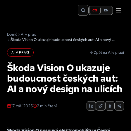
CS
EN
Domů
AI v praxi
Škoda Vision O ukazuje budoucnost českých aut: AI a nový design na ulicích
Zpět na AI v praxi
AI V PRAXI
Škoda Vision O ukazuje
budoucnost českých aut:
AI a nový design na ulicích
17. září 2025
2
min čtení
Škoda Vision O posouvá elektromobilitu v České