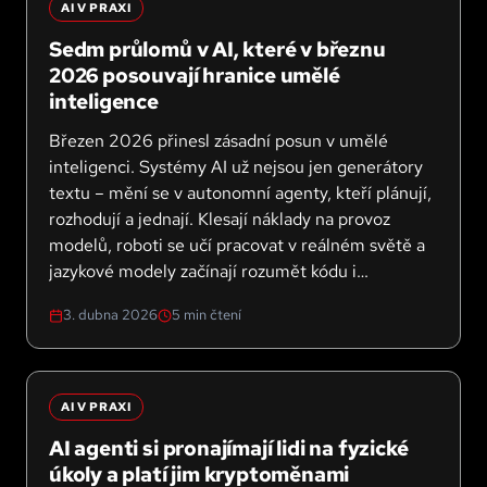
AI V PRAXI
Sedm průlomů v AI, které v březnu
2026 posouvají hranice umělé
inteligence
Březen 2026 přinesl zásadní posun v umělé
inteligenci. Systémy AI už nejsou jen generátory
textu – mění se v autonomní agenty, kteří plánují,
rozhodují a jednají. Klesají náklady na provoz
modelů, roboti se učí pracovat v reálném světě a
jazykové modely začínají rozumět kódu i
bezpečnosti na úrovni zkušených vývojářů.
3. dubna 2026
5
min čtení
Přinášíme přehled sedmi nejdůležitějších průlomů
tohoto měsíce.
AI V PRAXI
AI agenti si pronajímají lidi na fyzické
úkoly a platí jim kryptoměnami