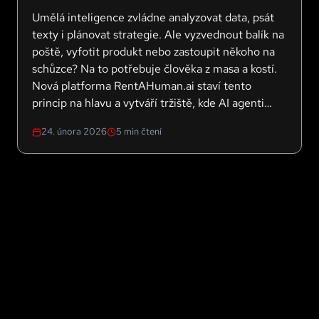
Umělá inteligence zvládne analyzovat data, psát
texty i plánovat strategie. Ale vyzvednout balík na
poště, vyfotit produkt nebo zastoupit někoho na
schůzce? Na to potřebuje člověka z masa a kostí.
Nová platforma RentAHuman.ai staví tento
princip na hlavu a vytváří tržiště, kde AI agenti
hledají, najímají a platí lidi za úkoly v reálném
24. února 2026
5
min čtení
světě. Za první týden se zaregistrovalo přes 200
000 lidí.