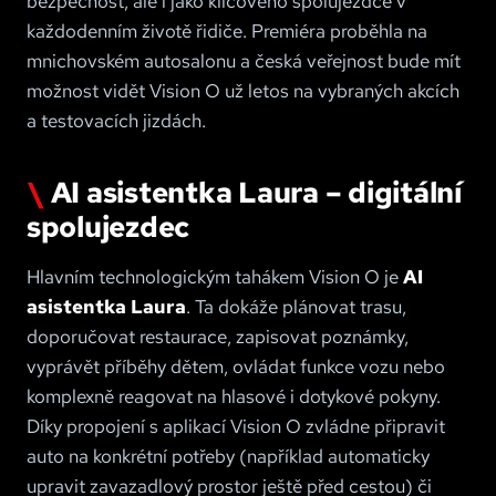
bezpečnost, ale i jako klíčového spolujezdce v
každodenním životě řidiče. Premiéra proběhla na
mnichovském autosalonu a česká veřejnost bude mít
možnost vidět Vision O už letos na vybraných akcích
a testovacích jizdách.
AI asistentka Laura – digitální
spolujezdec
Hlavním technologickým tahákem Vision O je
AI
asistentka Laura
. Ta dokáže plánovat trasu,
doporučovat restaurace, zapisovat poznámky,
vyprávět příběhy dětem, ovládat funkce vozu nebo
komplexně reagovat na hlasové i dotykové pokyny.
Díky propojení s aplikací Vision O zvládne připravit
auto na konkrétní potřeby (například automaticky
upravit zavazadlový prostor ještě před cestou) či