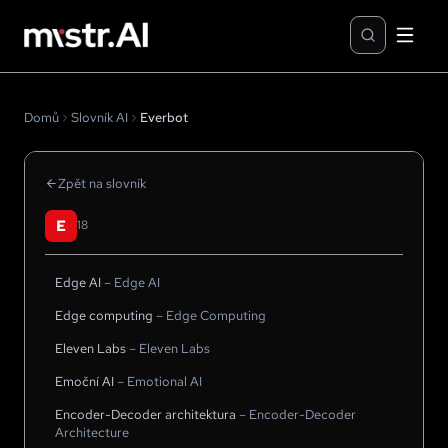
Domů
Slovník AI
Everbot
Zpět na slovník
E
18
Edge AI
–
Edge AI
Edge computing
–
Edge Computing
Eleven Labs
–
Eleven Labs
Emoční AI
–
Emotional AI
Encoder-Decoder architektura
–
Encoder-Decoder
Architecture