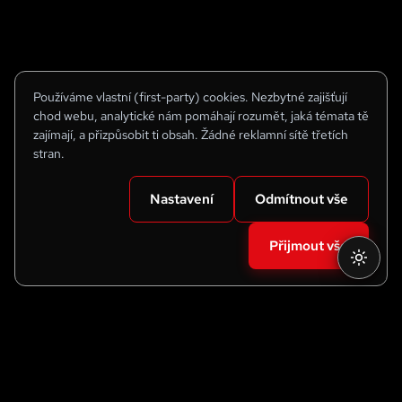
Používáme vlastní (first-party) cookies. Nezbytné zajišťují
chod webu, analytické nám pomáhají rozumět, jaká témata tě
zajímají, a přizpůsobit ti obsah. Žádné reklamní sítě třetích
stran.
Nastavení
Odmítnout vše
Přijmout vše