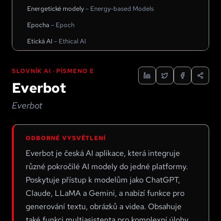
Energetické modely
–
Energy-based Models
Epocha
–
Epoch
Etická AI
–
Ethical AI
Everbot
–
Everbot
SLOVNÍK AI · PÍSMENO
E
Evoluční algoritmy
–
Evolutionary Algorithms
Everbot
Exascale computing
–
Exascale Computing
Everbot
Expertní systém
–
Expert System
Exploit nulového dne
–
Zero-Day Exploit
ODBORNÉ VYSVĚTLENÍ
Extra stromy
–
Extra Trees
Everbot je česká AI aplikace, která integruje
Extrahovat, Transformovat, Nahrát
–
ETL (Extract,
Transform, Load)
různé pokročilé AI modely do jedné platformy.
Poskytuje přístup k modelům jako ChatGPT,
Extrakce informací
–
Information Extraction
Claude, LLaMA a Gemini, a nabízí funkce pro
Extrakce klíčových slov
–
Keyword Extraction
generování textu, obrázků a videa. Obsahuje
Extrakce příznaků
–
Feature Extraction
také funkci multiasistenta pro komplexní úlohy.