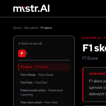
Domů
Slovník AI
F1 skóre
SLOVNÍK AI ·
F1 sk
Zpět na slovník
F
9
F1 Score
F1 skóre
–
F1 Score
ODBORNÉ
Face Swap
–
Face Swap
F1 skóre 
FastText
–
FastText
úplnosti (
Federované učení
–
Federated
datových 
Learning
Few-shot učení
–
Few-shot