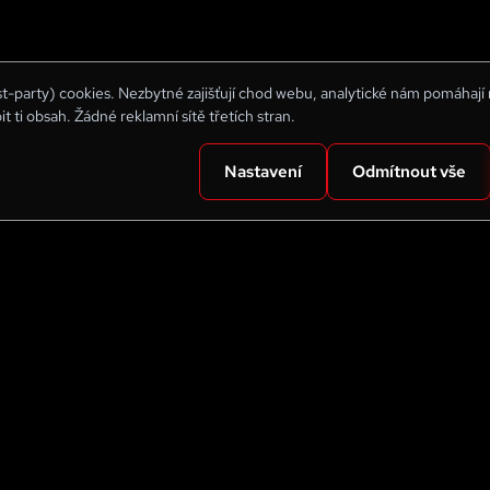
rst-party) cookies. Nezbytné zajišťují chod webu, analytické nám pomáhají
bit ti obsah. Žádné reklamní sítě třetích stran.
Nastavení
Odmítnout vše