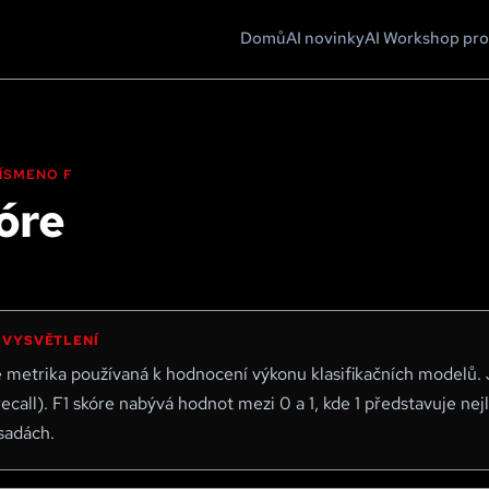
Domů
AI novinky
AI Workshop pro
 PÍSMENO
F
óre
 VYSVĚTLENÍ
je metrika používaná k hodnocení výkonu klasifikačních modelů
recall). F1 skóre nabývá hodnot mezi 0 a 1, kde 1 představuje ne
sadách.