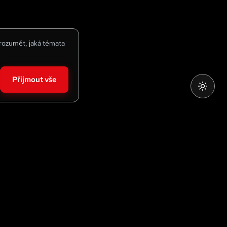
 rozumět, jaká témata
Přijmout vše