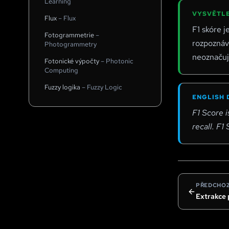
Learning
VYSVĚTLE
Flux
–
Flux
F1 skóre j
Fotogrammetrie
–
rozpoznáva
Photogrammetry
neoznačuje
Fotonické výpočty
–
Photonic
Computing
Fuzzy logika
–
Fuzzy Logic
ENGLISH 
F1 Score i
recall. F1
PŘEDCHOZ
Extrakce 