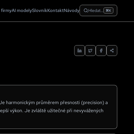
 firmy
AI modely
Slovník
Kontakt
Návody
Hledat…
⌘K
. Je harmonickým průměrem přesnosti (precision) a
jlepší výkon. Je zvláště užitečné při nevyvážených