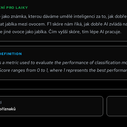
NÍ PRO LAIKY
e jako známka, kterou dáváme umělé inteligenci za to, jak dobře
t jablka mezi ovocem. F1 skóre nám říká, jak dobře AI zvládá n
 jiné ovoce jako jablka. Čím vyšší skóre, tím lépe AI pracuje.
DEFINITION
s a metric used to evaluate the performance of classification mo
 Score ranges from 0 to 1, where 1 represents the best performanc
Í
příznaků