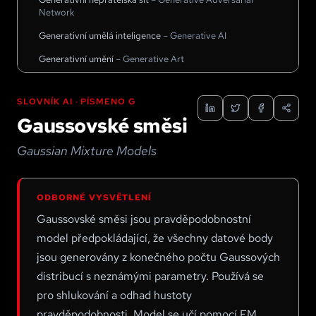
Network
Generativní umělá inteligence
–
Generative AI
Generativní umění
–
Generative Art
Generování obrazu
–
Image Generation
SLOVNÍK AI · PÍSMENO
G
Generování přirozeného jazyka
–
Natural Language
Generation
Gaussovské směsi
Genetické programování
–
Genetic Programming
Gaussian Mixture Models
Genetický algoritmus
–
Genetic Algorithm
Globální osvětlení
–
Global Illumination
ODBORNÉ VYSVĚTLENÍ
GloVe
–
GloVe
Gaussovské směsi jsou pravděpodobnostní
GPT (Generative Pre-trained Transformer)
–
GPT
model předpokládající, že všechny datové body
(Generative Pre-trained Transformer)
jsou generovány z konečného počtu Gaussových
Gradient
–
Gradient
distribucí s neznámými parametry. Používá se
Gradient Boosting
–
Gradient Boosting
pro shlukování a odhad hustoty
pravděpodobnosti. Model se učí pomocí EM