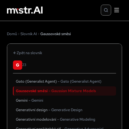
Domů
Slovník AI
Gaussovské směsi
Zpět na slovník
G
23
Gato (Generalist Agent)
–
Gato (Generalist Agent)
Gaussovské směsi
–
Gaussian Mixture Models
Gemini
–
Gemini
Generativní design
–
Generative Design
Generativní modelování
–
Generative Modeling
Generativní nepřátelská síť
–
Generative Adversarial