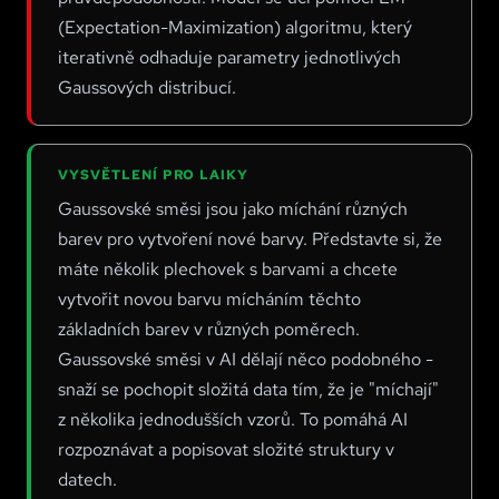
Gradientní sestup
–
Gradient Descent
(Expectation-Maximization) algoritmu, který
Grafický procesor
–
GPU (Graphics Processing Unit)
iterativně odhaduje parametry jednotlivých
Grafové neuronové sítě
–
Graph Neural Networks
Gaussových distribucí.
Gramatická kontrola
–
Grammar Checking
Grid computing
–
Grid Computing
VYSVĚTLENÍ PRO LAIKY
Grok
–
Grok
Gaussovské směsi jsou jako míchání různých
barev pro vytvoření nové barvy. Představte si, že
máte několik plechovek s barvami a chcete
vytvořit novou barvu mícháním těchto
základních barev v různých poměrech.
Gaussovské směsi v AI dělají něco podobného -
snaží se pochopit složitá data tím, že je "míchají"
z několika jednodušších vzorů. To pomáhá AI
rozpoznávat a popisovat složité struktury v
datech.