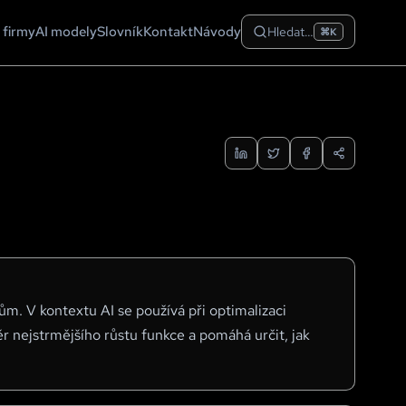
 firmy
AI modely
Slovník
Kontakt
Návody
Hledat…
⌘K
ům. V kontextu AI se používá při optimalizaci
r nejstrmějšího růstu funkce a pomáhá určit, jak