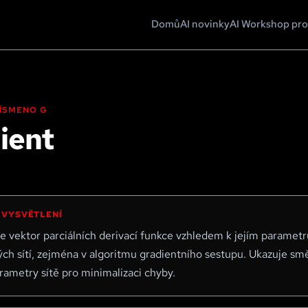
Domů
AI novinky
AI Workshop pro
 PÍSMENO
G
ient
 VYSVĚTLENÍ
e vektor parciálních derivací funkce vzhledem k jejím parametr
ch sítí, zejména v algoritmu gradientního sestupu. Ukazuje smě
rametry sítě pro minimalizaci chyby.