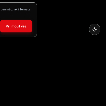
 rozumět, jaká témata
Přijmout vše