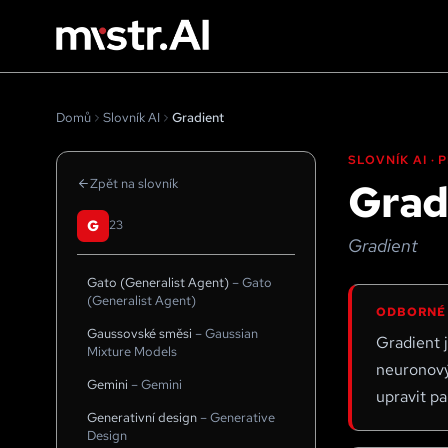
Domů
Slovník AI
Gradient
SLOVNÍK AI ·
Grad
Zpět na slovník
G
23
Gradient
Gato (Generalist Agent)
–
Gato
(Generalist Agent)
ODBORNÉ
Gaussovské směsi
–
Gaussian
Gradient j
Mixture Models
neuronový
Gemini
–
Gemini
upravit pa
Generativní design
–
Generative
Design