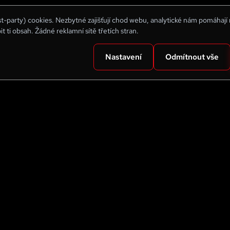
rst-party) cookies. Nezbytné zajišťují chod webu, analytické nám pomáhají
bit ti obsah. Žádné reklamní sítě třetích stran.
Nastavení
Odmítnout vše