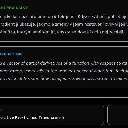
NÍ PRO LAIKY
je jako kompas pro umělou inteligenci. Když se AI učí, potřebu
Gradient jí ukazuje, jak malé změny v jejím nastavení ovlivní její 
ám říká, kterým směrem jít, abyste se dostali dolů nejrychleji.
DEFINITION
s a vector of partial derivatives of a function with respect to its
timization, especially in the gradient descent algorithm. It sho
and helps determine how to adjust network parameters to minimi
Í
erative Pre-trained Transformer)