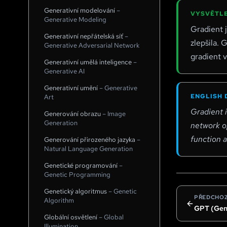
Generativní modelování
–
VYSVĚTLE
Generative Modeling
Gradient 
Generativní nepřátelská síť
–
zlepšila. 
Generative Adversarial Network
gradient v
Generativní umělá inteligence
–
Generative AI
Generativní umění
–
Generative
ENGLISH 
Art
Gradient i
Generování obrazu
–
Image
Generation
network op
function 
Generování přirozeného jazyka
–
Natural Language Generation
Genetické programování
–
Genetic Programming
Genetický algoritmus
–
Genetic
PŘEDCHOZ
Algorithm
GPT (Gen
Globální osvětlení
–
Global
Illumination