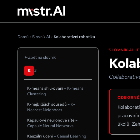
Domů
Slovník AI
Kolaborativní robotika
SLOVNÍK AI ·
Kola
Zpět na slovník
K
31
Collaborativ
K-means shlukování
–
K-means
Clustering
ODBORNÉ
K-nejbližších sousedů
–
K-
Kolaborat
Nearest Neighbors
pracovním
Kapsulové neuronové sítě
–
úkolů. Zah
Capsule Neural Networks
Kauzální učení
–
Causal Learning