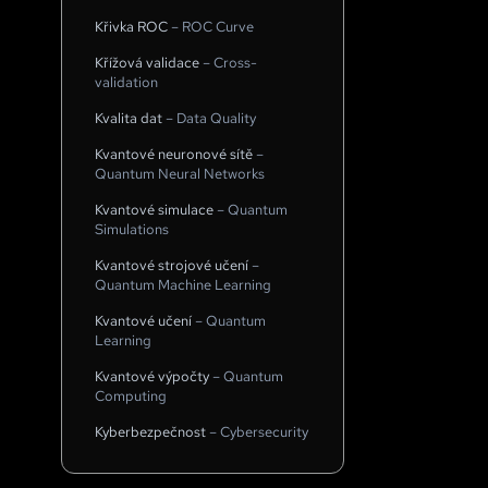
Křivka ROC
–
ROC Curve
Křížová validace
–
Cross-
validation
Kvalita dat
–
Data Quality
Kvantové neuronové sítě
–
Quantum Neural Networks
Kvantové simulace
–
Quantum
Simulations
Kvantové strojové učení
–
Quantum Machine Learning
Kvantové učení
–
Quantum
Learning
Kvantové výpočty
–
Quantum
Computing
Kyberbezpečnost
–
Cybersecurity