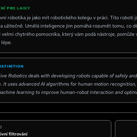
NÍ PRO LAIKY
vní robotika je jako mít robotického kolegu v práci. Tito roboti 
a užitečně. Umělá inteligence jim pomáhá rozumět tomu, co dělá
i velmi chytrého pomocníka, který vám podá nástroje, pomůže v
 lépe.
DEFINITION
ive Robotics deals with developing robots capable of safely and
 It uses advanced AI algorithms for human motion recognition, i
machine learning to improve human-robot interaction and optimi
Í
vní filtrování