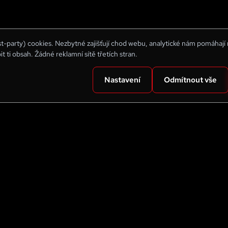
rst-party) cookies. Nezbytné zajišťují chod webu, analytické nám pomáhají
bit ti obsah. Žádné reklamní sítě třetích stran.
Nastavení
Odmítnout vše