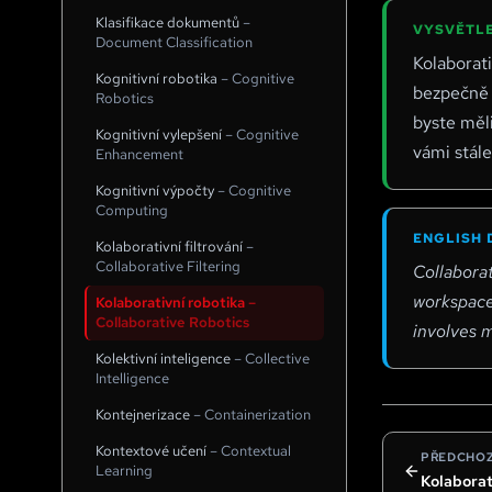
Klasifikace dokumentů
–
VYSVĚTLE
Document Classification
Kolaborati
Kognitivní robotika
–
Cognitive
bezpečně 
Robotics
byste měl
Kognitivní vylepšení
–
Cognitive
vámi stále
Enhancement
Kognitivní výpočty
–
Cognitive
Computing
ENGLISH 
Kolaborativní filtrování
–
Collaborative Filtering
Collaborat
workspace.
Kolaborativní robotika
–
Collaborative Robotics
involves 
Kolektivní inteligence
–
Collective
Intelligence
Kontejnerizace
–
Containerization
Kontextové učení
–
Contextual
PŘEDCHOZ
Learning
Kolaborati