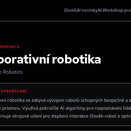
Domů
AI novinky
AI Workshop pro
 PÍSMENO
K
borativní robotika
e Robotics
 VYSVĚTLENÍ
ivní robotika se zabývá vývojem robotů schopných bezpečně a e
 prostoru. Využívá pokročilé AI algoritmy pro rozpoznávání lids
rnuje strojové učení pro zlepšení interakce člověk-robot a opt