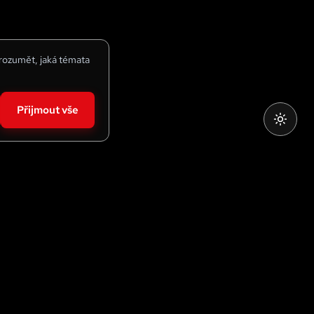
 rozumět, jaká témata
Přijmout vše