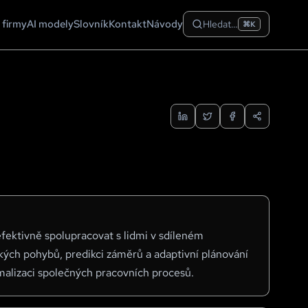
 firmy
AI modely
Slovník
Kontakt
Návody
Hledat…
⌘K
fektivně spolupracovat s lidmi v sdíleném
kých pohybů, predikci záměrů a adaptivní plánování
imalizaci společných pracovních procesů.