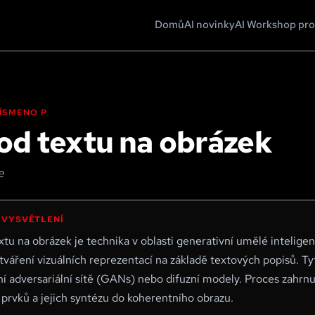
Domů
AI novinky
AI Workshop pro
 PÍSMENO
P
od textu na obrázek
e
 VYSVĚTLENÍ
tu na obrázek je technika v oblasti generativní umělé intelige
tváření vizuálních reprezentací na základě textových popisů. Ty
í adversariální sítě (GANs) nebo difuzní modely. Proces zahrnu
 prvků a jejich syntézu do koherentního obrazu.