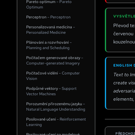
Pareto optimum
–
Pareto
Optimum
VYSVĚTLE
Perceptron
–
Perceptron
Převod tex
Personalizovaná medicína
–
Personalized Medicine
červenou k
kouzelnou 
Plánování a rozvrhování
–
Planning and Scheduling
Počítačem generované obrazy
–
Computer-generated Imagery
ENGLISH 
Počítačové vidění
–
Computer
Text to Im
Vision
create vis
Podpůrné vektory
–
Support
adversaria
Vector Machines
elements,
Porozumění přirozenému jazyku
–
Natural Language Understanding
Posilované učení
–
Reinforcement
Learning
PŘEDCHOZ
Posilované učení na modelové