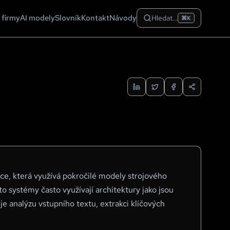
 firmy
AI modely
Slovník
Kontakt
Návody
Hledat…
⌘K
nce, která využívá pokročilé modely strojového
to systémy často využívají architektury jako jsou
je analýzu vstupního textu, extrakci klíčových