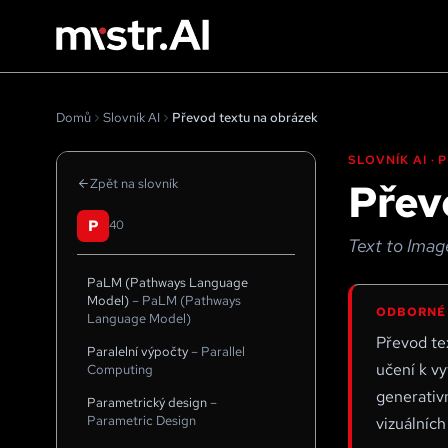
Domů
Slovník AI
Převod textu na obrázek
SLOVNÍK AI ·
Přev
Zpět na slovník
P
40
Text to Imag
PaLM (Pathways Language
Model)
–
PaLM (Pathways
ODBORNÉ
Language Model)
Převod tex
Paralelní výpočty
–
Parallel
učení k vy
Computing
generativn
Parametrický design
–
Parametric Design
vizuálních