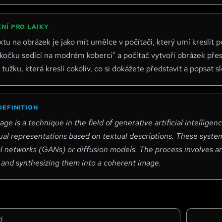
NÍ PRO LAIKY
tu na obrázek je jako mít umělce v počítači, který umí kreslit
očku sedící na modrém koberci" a počítač vytvoří obrázek přesn
tužku, která kreslí cokoliv, co si dokážete představit a popsat sl
DEFINITION
age is a technique in the field of generative artificial intelli
ual representations based on textual descriptions. These system
l networks (GANs) or diffusion models. The process involves ana
 and synthesizing them into a coherent image.
Í