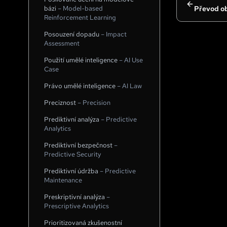
bázi
–
Model-based
Převod ob
Reinforcement Learning
Posouzení dopadu
–
Impact
Assessment
Použití umělé inteligence
–
AI Use
Case
Právo umělé inteligence
–
AI Law
Preciznost
–
Precision
Prediktivní analýza
–
Predictive
Analytics
Prediktivní bezpečnost
–
Predictive Security
Prediktivní údržba
–
Predictive
Maintenance
Preskriptivní analýza
–
Prescriptive Analytics
Prioritizovaná zkušenostní