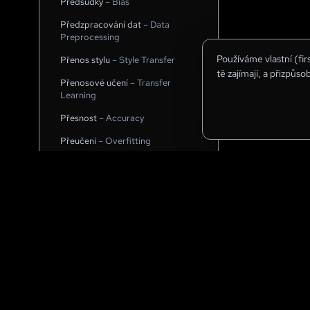
Předsudky
–
Bias
Předzpracování dat
–
Data
Preprocessing
Používáme vlastní (fi
Přenos stylu
–
Style Transfer
tě zajímají, a přizpůso
Přenosové učení
–
Transfer
Learning
Přesnost
–
Accuracy
Přeučení
–
Overfitting
Převod obrazu na video
–
Image
to Video
Převod textu na obrázek
–
Text
to Image
Převod textu na video
–
Text to
Video
Pseudonymizace dat
–
Data
Pseudonymization