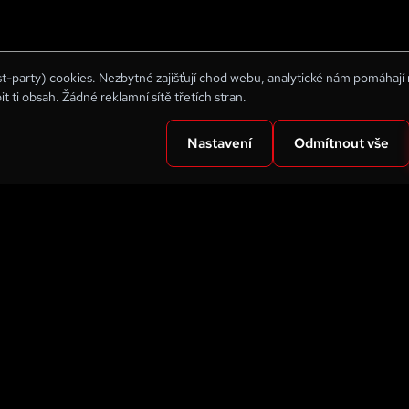
rst-party) cookies. Nezbytné zajišťují chod webu, analytické nám pomáhají
bit ti obsah. Žádné reklamní sítě třetích stran.
Nastavení
Odmítnout vše