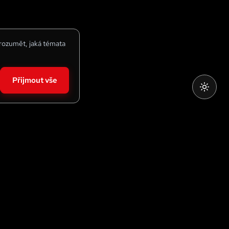
 rozumět, jaká témata
Přijmout vše