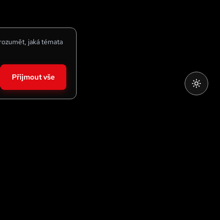
 rozumět, jaká témata
Přijmout vše