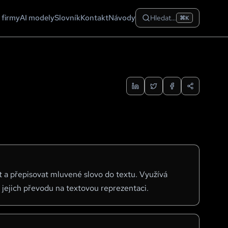
 firmy
AI modely
Slovník
Kontakt
Návody
Hledat…
⌘K
t a přepisovat mluvené slovo do textu. Využívá
 jejich převodu na textovou reprezentaci.