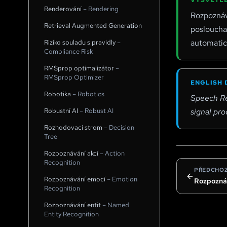
VYSVĚTLE
Renderování
–
Rendering
Rozpoznává
Retrieval Augmented Generation
poslouchat
automatic
Riziko souladu s pravidly
–
Compliance Risk
RMSprop optimalizátor
–
RMSprop Optimizer
ENGLISH 
Robotika
–
Robotics
Speech Rec
Robustní AI
–
Robust AI
signal pr
Rozhodovací strom
–
Decision
Tree
Rozpoznávání akcí
–
Action
Recognition
PŘEDCHOZ
Rozpoznávání emocí
–
Emotion
Rozpozná
Recognition
Rozpoznávání entit
–
Named
Entity Recognition