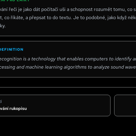
NÍ PRO LAIKY
ní řeči je jako dát počítači uši a schopnost rozumět tomu, co s
, co říkáte, a přepsat to do textu. Je to podobné, jako když někd
ky.
DEFINITION
ognition is a technology that enables computers to identify an
ocessing and machine learning algorithms to analyze sound wave
Í
vání rukopisu