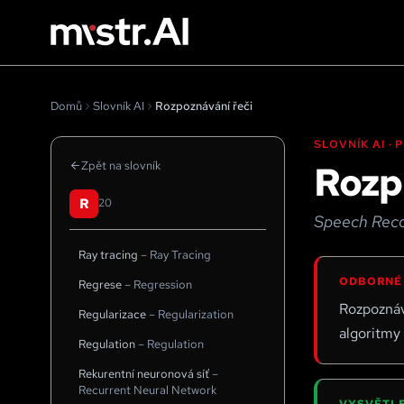
Domů
Slovník AI
Rozpoznávání řeči
SLOVNÍK AI ·
Rozp
Zpět na slovník
R
20
Speech Reco
Ray tracing
–
Ray Tracing
ODBORNÉ
Regrese
–
Regression
Rozpoznáv
Regularizace
–
Regularization
algoritmy 
Regulation
–
Regulation
Rekurentní neuronová síť
–
Recurrent Neural Network