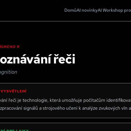
Domů
AI novinky
AI Workshop pro
 PÍSMENO
R
oznávání řeči
gnition
 VYSVĚTLENÍ
ání řeči je technologie, která umožňuje počítačům identifikova
zpracování signálů a strojového učení k analýze zvukových vln a