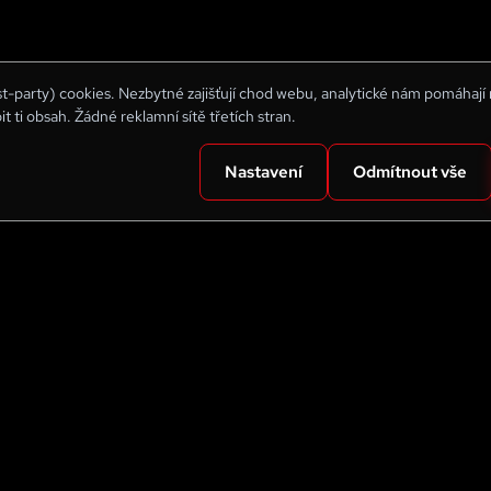
rst-party) cookies. Nezbytné zajišťují chod webu, analytické nám pomáhají
bit ti obsah. Žádné reklamní sítě třetích stran.
Nastavení
Odmítnout vše