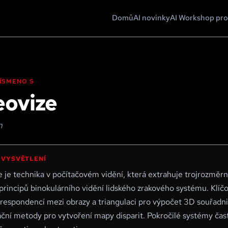
Domů
AI novinky
AI Workshop pro
 PÍSMENO
S
eovize
n
 VYSVĚTLENÍ
e je technika v počítačovém vidění, která extrahuje trojrozměrn
principů binokulárního vidění lidského zrakového systému. Klíčov
orespondencí mezi obrazy a triangulaci pro výpočet 3D souřadni
ační metody pro vytvoření mapy disparit. Pokročilé systémy čas