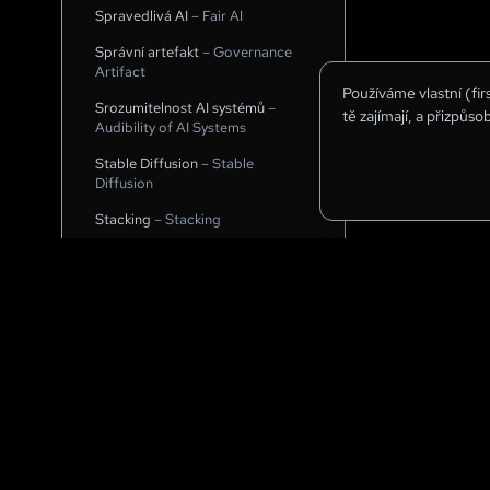
Spravedlivá AI
–
Fair AI
Správní artefakt
–
Governance
Artifact
Používáme vlastní (fi
Srozumitelnost AI systémů
–
tě zajímají, a přizpůso
Audibility of AI Systems
Stable Diffusion
–
Stable
Diffusion
Stacking
–
Stacking
Stereovize
–
Stereo Vision
Stochastický gradientní sestup
–
Stochastic Gradient Descent
Strojové učení
–
Machine
Learning
Strojové vidění
–
Machine Vision
Strojový překlad
–
Machine
Translation