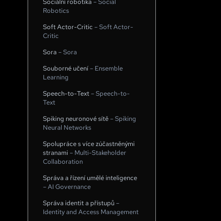
Sociální robotika
–
Social
Robotics
Soft Actor-Critic
–
Soft Actor-
Critic
Sora
–
Sora
Souborné učení
–
Ensemble
Learning
Speech-to-Text
–
Speech-to-
Text
Spiking neuronové sítě
–
Spiking
Neural Networks
Spolupráce s více zúčastněnými
stranami
–
Multi-Stakeholder
Collaboration
Správa a řízení umělé inteligence
–
AI Governance
Správa identit a přístupů
–
Identity and Access Management