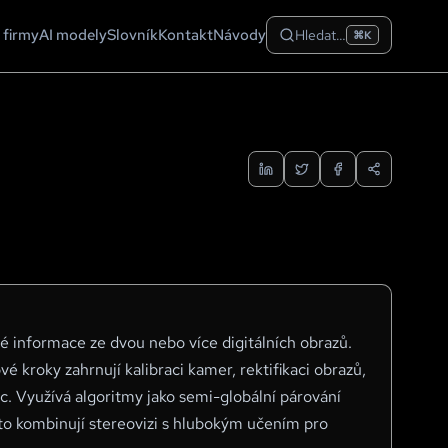
 firmy
AI modely
Slovník
Kontakt
Návody
Hledat…
⌘K
é informace ze dvou nebo více digitálních obrazů.
é kroky zahrnují kalibraci kamer, rektifikaci obrazů,
c. Využívá algoritmy jako semi-globální párování
to kombinují stereovizi s hlubokým učením pro