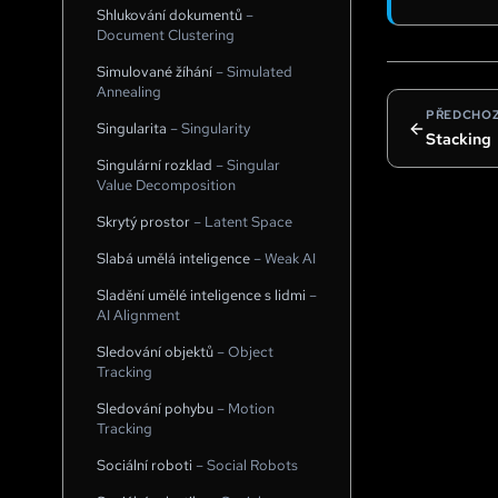
Shlukování dokumentů
–
Document Clustering
Simulované žíhání
–
Simulated
Annealing
PŘEDCHOZ
Singularita
–
Singularity
Stacking
Singulární rozklad
–
Singular
Value Decomposition
Skrytý prostor
–
Latent Space
Slabá umělá inteligence
–
Weak AI
Sladění umělé inteligence s lidmi
–
AI Alignment
Sledování objektů
–
Object
Tracking
Sledování pohybu
–
Motion
Tracking
Sociální roboti
–
Social Robots