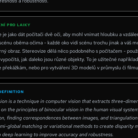
řesnosti a robustnosti.
NÍ PRO LAIKY
 je jako dát počítači dvě oči, aby mohl vnímat hloubku a vzdále
 scénu oběma očima - každé oko vidí scénu trochu jinak a váš m
rný obraz. Stereovize dělá něco podobného s počítačem - použí
vypočítá, jak daleko jsou různé objekty. To je užitečné napříkla
e překážkám, nebo pro vytváření 3D modelů v průmyslu či filmu
DEFINITION
ion is a technique in computer vision that extracts three-dime
d on the principles of binocular vision in the human visual syst
ion, finding correspondences between images, and triangulation 
emi-global matching or variational methods to create disparit
th deep learning to improve accuracy and robustness.