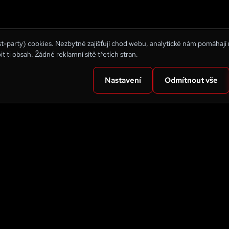
rst-party) cookies. Nezbytné zajišťují chod webu, analytické nám pomáhají
bit ti obsah. Žádné reklamní sítě třetích stran.
Nastavení
Odmítnout vše