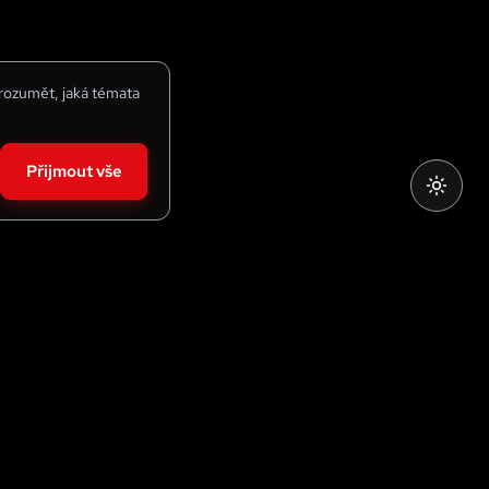
 rozumět, jaká témata
Přijmout vše