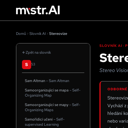
Domů
Slovník AI
Stereovize
SLOVNÍK AI ·
Ster
Zpět na slovník
S
53
Stereo Visio
Sam Altman
–
Sam Altman
ODBORNÉ
Samoorganizující se mapa
–
Self-
Organizing Map
Stereoviz
Samoorganizující se mapy
–
Self-
Vychází z 
Organizing Maps
hledání k
Samořídicí učení
–
Self-
nebo vari
supervised Learning