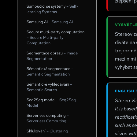
zlepšení p
Samoučící se systémy
–
Self-
learning Systems
Samsung AI
–
Samsung AI
VYSVĚTLE
Secure multi-party computation
Stereovize
–
Secure Multi-party
díváte na
Computation
trojrozmě
Segmentace obrazu
–
Image
mezi nimi 
Segmentation
vyhýbat s
Sémantická segmentace
–
Semantic Segmentation
Sémantické vyhledávání
–
Semantic Search
ENGLISH 
Seq2Seq model
–
Seq2Seq
Stereo Vis
Model
It is base
Serverless computing
–
rectificat
Serverless Computing
such as s
Shlukování
–
Clustering
vision wi