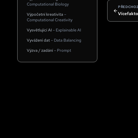
Computational Biology
PŘEDCHOZ
Vícefakto
Výpočetní kreativita
–
Computational Creativity
Vysvětlující AI
–
Explainable AI
Vyvážení dat
–
Data Balancing
Výzva / zadání
–
Prompt