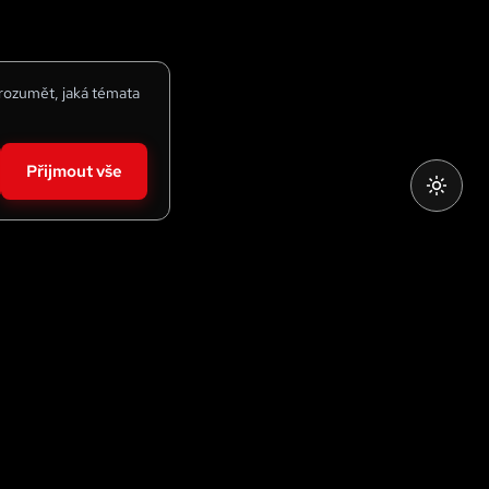
 rozumět, jaká témata
Přijmout vše