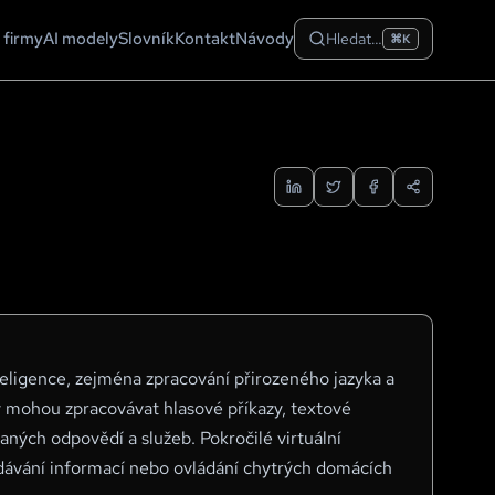
 firmy
AI modely
Slovník
Kontakt
Návody
Hledat…
⌘K
nteligence, zejména zpracování přirozeného jazyka a
émy mohou zpracovávat hlasové příkazy, textové
aných odpovědí a služeb. Pokročilé virtuální
dávání informací nebo ovládání chytrých domácích