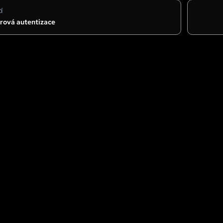
Í
rová autentizace