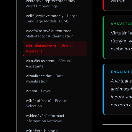
zařízení.
Vektorová reprezentace slov
–
Word Embeddings
Velké jazykové modely
–
Large
Language Models (LLM)
VYSVĚTLE
Vícefaktorová autentizace
–
Virtuální
Multi-factor Authentication
různými vě
Virtuální asistent
–
Virtual
osobního s
Assistant
Virtuální asistenti
–
Virtual
Assistants
ENGLISH 
Vizualizace dat
–
Data
A virtual 
Visualization
and machi
Vrstva
–
Layer
inputs, an
Výběr příznaků
–
Feature
perform c
Selection
Vyhledávání informací
–
Information Retrieval
Výpočetní biologie
–