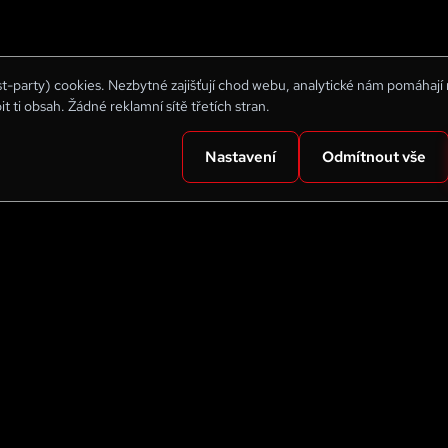
rst-party) cookies. Nezbytné zajišťují chod webu, analytické nám pomáhají
bit ti obsah. Žádné reklamní sítě třetích stran.
Nastavení
Odmítnout vše