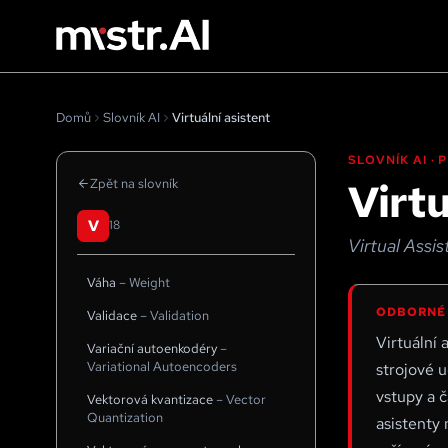
Domů
Slovník AI
Virtuální asistent
SLOVNÍK AI ·
Virtu
Zpět na slovník
V
18
Virtual Assis
Váha
–
Weight
ODBORNÉ
Validace
–
Validation
Virtuální 
Variační autoenkodéry
–
Variational Autoencoders
strojové u
vstupy a č
Vektorová kvantizace
–
Vector
Quantization
asistenty