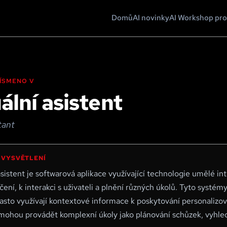
Domů
AI novinky
AI Workshop pro
 PÍSMENO
V
ální asistent
tant
 VYSVĚTLENÍ
asistent je softwarová aplikace využívající technologie umělé i
čení, k interakci s uživateli a plnění různých úkolů. Tyto syst
asto využívají kontextové informace k poskytování personalizov
 mohou provádět komplexní úkoly jako plánování schůzek, vyhle