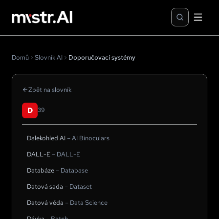
Domů
Slovník AI
Doporučovací systémy
Zpět na slovník
D
39
Dalekohled AI
–
AI Binoculars
DALL-E
–
DALL-E
Databáze
–
Database
Datová sada
–
Dataset
Datová věda
–
Data Science
Dávka
–
Batch