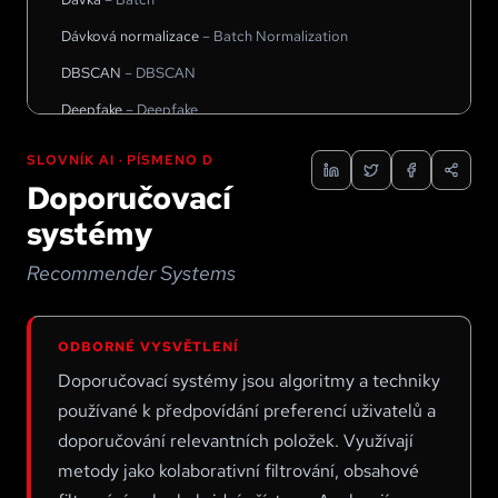
Dávková normalizace
–
Batch Normalization
DBSCAN
–
DBSCAN
Deepfake
–
Deepfake
DeepMind
–
DeepMind
SLOVNÍK AI · PÍSMENO
D
Deskriptivní analýza
–
Descriptive Analytics
Doporučovací
Detekce anomálií
–
Anomaly Detection
systémy
Detekce deepfake
–
Deepfake Detection
Recommender Systems
Detekce jazyka
–
Language Detection
Detekce objektů
–
Object Detection
ODBORNÉ VYSVĚTLENÍ
Detekce podvodů
–
Fraud Detection
Doporučovací systémy jsou algoritmy a techniky
Detekce pohybu
–
Motion Detection
používané k předpovídání preferencí uživatelů a
doporučování relevantních položek. Využívají
Deterministická gradientní politika
–
Deterministic Policy
Gradient
metody jako kolaborativní filtrování, obsahové
Diagnostická analýza
–
Diagnostic Analytics