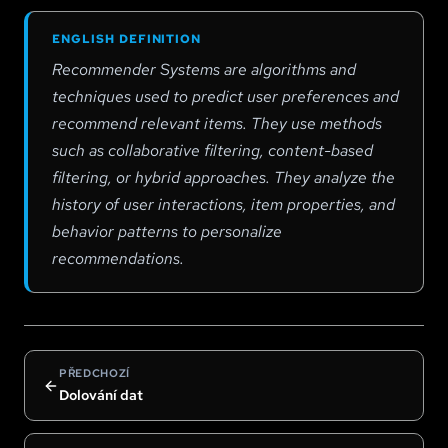
DNA výpočty
–
DNA Computing
ENGLISH DEFINITION
Dolování dat
–
Data Mining
Recommender Systems are algorithms and
techniques used to predict user preferences and
Doporučovací systémy
–
Recommender Systems
recommend relevant items. They use methods
Drony
–
Drones
such as collaborative filtering, content-based
Dropout
–
Dropout
filtering, or hybrid approaches. They analyze the
Dueling Q-sítě
–
Dueling Q-Networks
history of user interactions, item properties, and
Dvojité hluboké Q-učení
–
Double Deep Q-Learning
behavior patterns to personalize
recommendations.
PŘEDCHOZÍ
Dolování dat