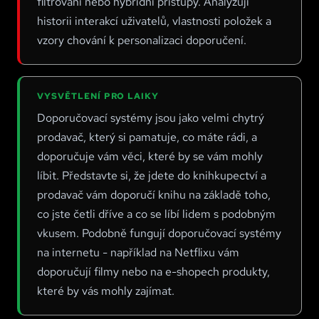
filtrování nebo hybridní přístupy. Analyzují
historii interakcí uživatelů, vlastnosti položek a
Dialogové systémy
–
Dialog Systems
vzory chování k personalizaci doporučení.
Diferenciální evoluce
–
Differential Evolution
Diferenciální soukromí
–
Differential Privacy
Difuzní modely
–
Diffusion Models
VYSVĚTLENÍ PRO LAIKY
Digitalizace
–
Digitalization
Doporučovací systémy jsou jako velmi chytrý
prodavač, který si pamatuje, co máte rádi, a
Digitální dvojčata v medicíně
–
Digital Twins in Medicine
doporučuje vám věci, které by se vám mohly
Digitální dvojče
–
Digital Twin
líbit. Představte si, že jdete do knihkupectví a
Digitální nesmrtelnost
–
Digital Immortality
prodavač vám doporučí knihu na základě toho,
Digitální zdravotnictví
–
Digital Health
co jste četli dříve a co se líbí lidem s podobným
vkusem. Podobně fungují doporučovací systémy
Dimenzionální redukce
–
Dimensionality Reduction
na internetu - například na Netflixu vám
Distribuovaná umělá inteligence
–
Distributed Artificial
Intelligence
doporučují filmy nebo na e-shopech produkty,
které by vás mohly zajímat.
Distribuované výpočty
–
Distributed Computing
Dlouhodobá paměť
–
Long Term Memory