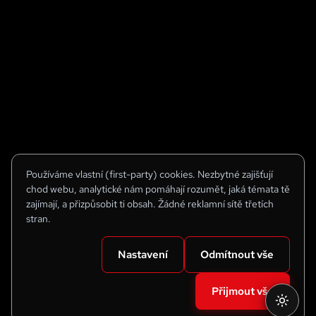
Používáme vlastní (first-party) cookies. Nezbytné zajišťují
chod webu, analytické nám pomáhají rozumět, jaká témata tě
zajímají, a přizpůsobit ti obsah. Žádné reklamní sítě třetích
stran.
Nastavení
Odmítnout vše
Přijmout vše