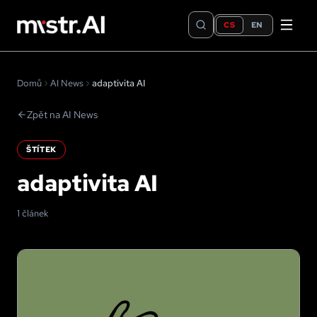
CS
EN
Domů
AI News
adaptivita AI
Zpět na AI News
ŠTÍTEK
adaptivita AI
1 článek