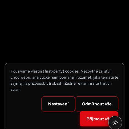
Používáme vlastní (first-party) cookies. Nezbytné zajišťují
chod webu, analytické nám pomáhají rozumět, jaká témata tě
zajímají, a přizpůsobit ti obsah. Žádné reklamní sítě třetích
stran.
Nastavení
Odmítnout vše
Přijmout vše