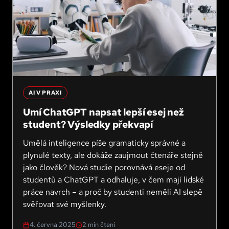
AI V PRAXI
Umí ChatGPT napsat lepší esej než
student? Výsledky překvapí
Umělá inteligence píše gramaticky správné a
plynulé texty, ale dokáže zaujmout čtenáře stejně
jako člověk? Nová studie porovnává eseje od
studentů a ChatGPT a odhaluje, v čem mají lidské
práce navrch – a proč by studenti neměli AI slepě
svěřovat své myšlenky.
4. června 2025
2
min čtení