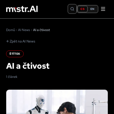
CS
EN
Domů
AI News
AI a čtivost
Zpět na AI News
ŠTÍTEK
AI a čtivost
1 článek