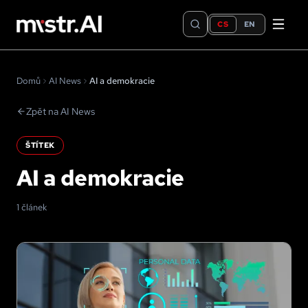
CS
EN
Domů
AI News
AI a demokracie
Zpět na AI News
ŠTÍTEK
AI a demokracie
1 článek