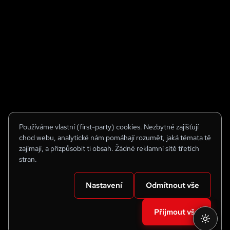
Používáme vlastní (first-party) cookies. Nezbytné zajišťují
chod webu, analytické nám pomáhají rozumět, jaká témata tě
zajímají, a přizpůsobit ti obsah. Žádné reklamní sítě třetích
stran.
Nastavení
Odmítnout vše
Přijmout vše