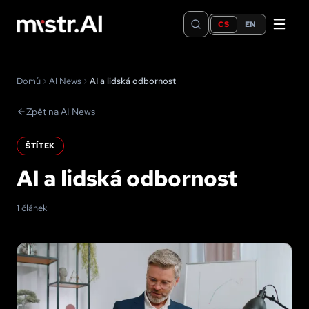
CS
EN
Domů
AI News
AI a lidská odbornost
Zpět na AI News
ŠTÍTEK
AI a lidská odbornost
1 článek