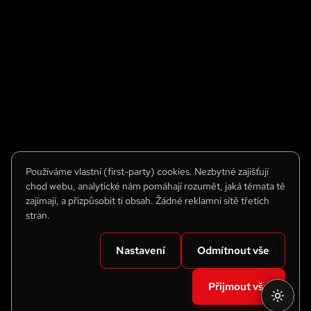
Používáme vlastní (first-party) cookies. Nezbytné zajišťují
chod webu, analytické nám pomáhají rozumět, jaká témata tě
zajímají, a přizpůsobit ti obsah. Žádné reklamní sítě třetích
stran.
Nastavení
Odmítnout vše
Přijmout vše