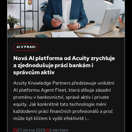
AI V PRAXI
Nová AI platforma od Acuity zrychluje
a zjednodušuje práci bankám i
správcům aktiv
Acuity Knowledge Partners představuje unikátní
AI platformu Agent Fleet, která slibuje zásadní
proměnu v bankovnictví, správě aktiv i private
equity. Jak konkrétně tato technologie mění
každodenní práci finančních profesionálů a proč
může být klíčem k vyšší efektivitě i
konkurenceschopnosti? To se dozvíte v našem
27. června 2025
2
min čtení