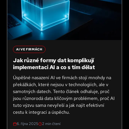
AI VE FIRMÁCH
Jak různé formy dat komplikují
implementaci AI a co s tím dělat
Úspěšné nasazení AI ve firmách stojí mnohdy na
překážkách, které nejsou v technologiích, ale v
samotných datech. Tento článek odhaluje, proč
jsou různorodá data klíčovým problémem, proč AI
tuto výzvu sama nevyřeší a jak najít efektivní
cestu k integraci a úspěchu.
6. října 2025
2
min čtení