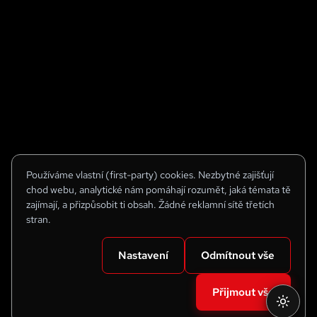
Používáme vlastní (first-party) cookies. Nezbytné zajišťují
chod webu, analytické nám pomáhají rozumět, jaká témata tě
zajímají, a přizpůsobit ti obsah. Žádné reklamní sítě třetích
stran.
Nastavení
Odmítnout vše
Přijmout vše