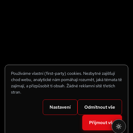
Používáme vlastní (first-party) cookies. Nezbytné zajišťují
chod webu, analytické nám pomáhají rozumět, jaká témata tě
zajímají, a přizpůsobit ti obsah. Žádné reklamní sítě třetích
stran.
Nastavení
Odmítnout vše
Přijmout vše