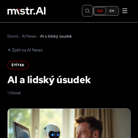
CS
EN
Domů
AI News
AI a lidský úsudek
Zpět na AI News
ŠTÍTEK
AI a lidský úsudek
1 článek