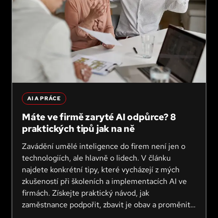
AI A PRÁCE
Máte ve firmě zaryté AI odpůrce? 8
praktických tipů jak na ně
Zavádění umělé inteligence do firem není jen o
technologiích, ale hlavně o lidech. V článku
najdete konkrétní tipy, které vycházejí z mých
zkušeností při školeních a implementacích AI ve
firmách. Získejte praktický návod, jak
zaměstnance podpořit, zbavit je obav a proměnit
AI v příležitost pro rozvoj vašeho týmu.