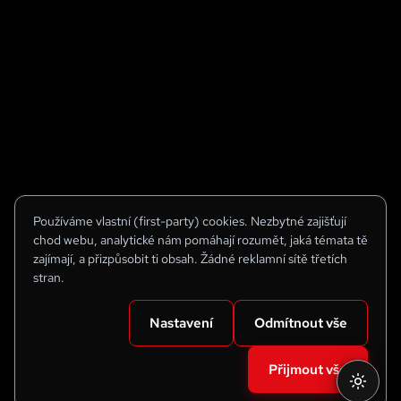
Používáme vlastní (first-party) cookies. Nezbytné zajišťují
chod webu, analytické nám pomáhají rozumět, jaká témata tě
zajímají, a přizpůsobit ti obsah. Žádné reklamní sítě třetích
stran.
Nastavení
Odmítnout vše
Přijmout vše