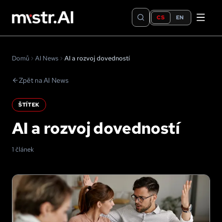
CS
EN
Domů
AI News
AI a rozvoj dovedností
Zpět na AI News
ŠTÍTEK
AI a rozvoj dovedností
1 článek