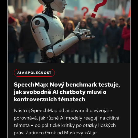
AI A SPOLEČNOST
SpeechMap: Nový benchmark testuje,
jak svobodně AI chatboty mluví o
kontroverzních tématech
Nástroj SpeechMap od anonymního vývojáře
porovnává, jak různé AI modely reagují na citlivá
témata – od politické kritiky po otázky lidských
práv. Zatímco Grok od Muskovy xAI je