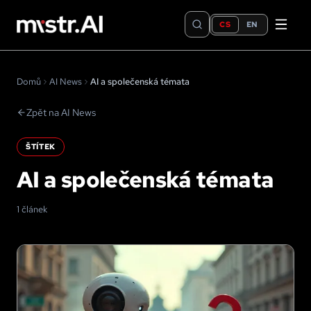
CS
EN
Domů
AI News
AI a společenská témata
Zpět na AI News
ŠTÍTEK
AI a společenská témata
1 článek