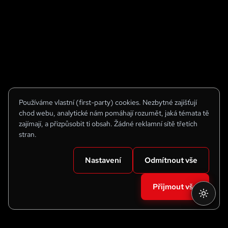
Používáme vlastní (first-party) cookies. Nezbytné zajišťují
chod webu, analytické nám pomáhají rozumět, jaká témata tě
zajímají, a přizpůsobit ti obsah. Žádné reklamní sítě třetích
stran.
Nastavení
Odmítnout vše
Přijmout vše