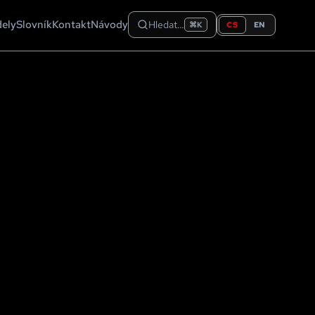
dely
Slovník
Kontakt
Návody
Hledat…
CS
EN
⌘K