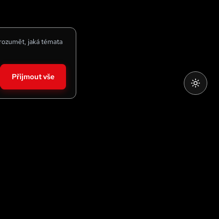
 rozumět, jaká témata
Přijmout vše