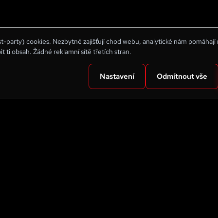
rst-party) cookies. Nezbytné zajišťují chod webu, analytické nám pomáhají
bit ti obsah. Žádné reklamní sítě třetích stran.
Nastavení
Odmítnout vše