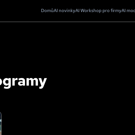
Domů
AI novinky
AI Workshop pro firmy
AI mo
rogramy