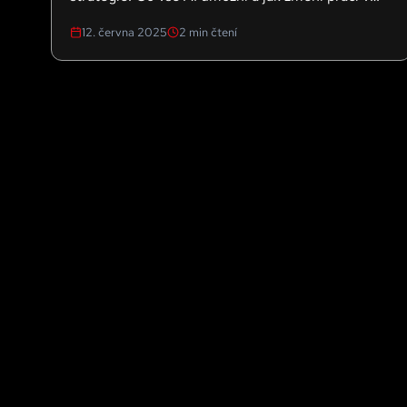
oboru?
12. června 2025
2
min čtení