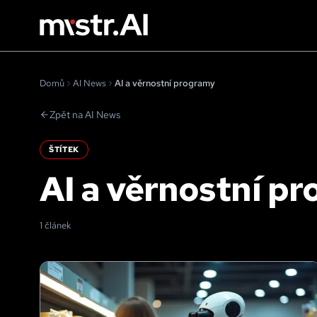
Domů
AI News
AI a věrnostní programy
Zpět na AI News
ŠTÍTEK
AI a věrnostní p
1 článek