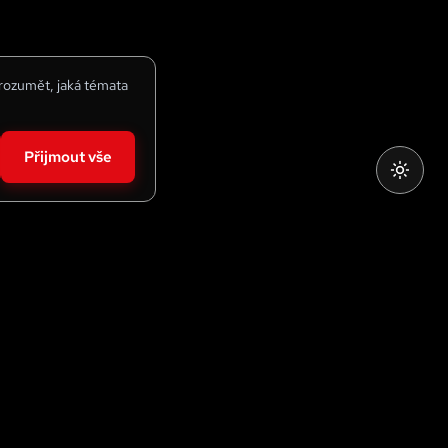
 rozumět, jaká témata
Přijmout vše