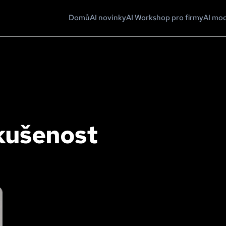
Domů
AI novinky
AI Workshop pro firmy
AI mo
zkušenost