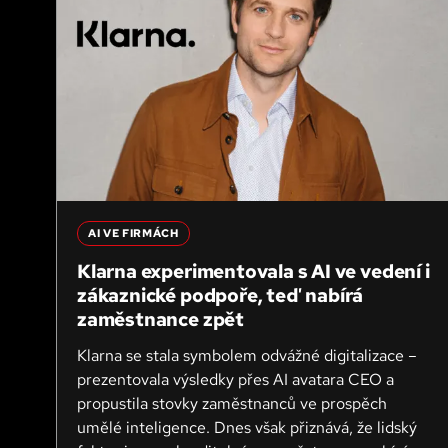
AI VE FIRMÁCH
Klarna experimentovala s AI ve vedení i
zákaznické podpoře, teď nabírá
zaměstnance zpět
Klarna se stala symbolem odvážné digitalizace –
prezentovala výsledky přes AI avatara CEO a
propustila stovky zaměstnanců ve prospěch
umělé inteligence. Dnes však přiznává, že lidský