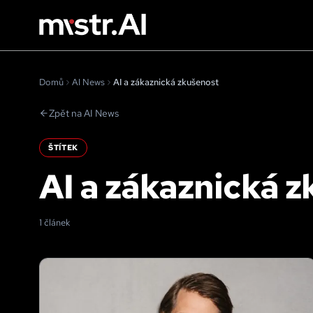
Domů
AI News
AI a zákaznická zkušenost
Zpět na AI News
ŠTÍTEK
AI a zákaznická 
1 článek