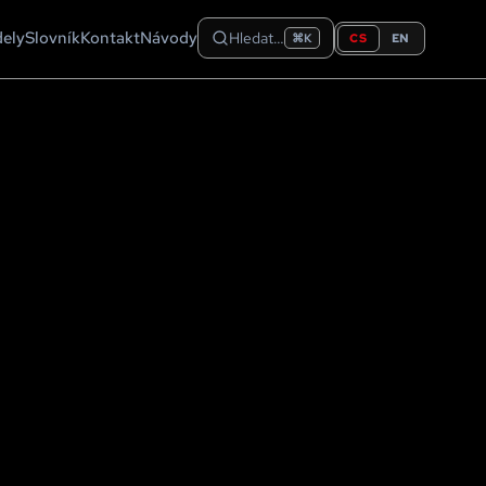
dely
Slovník
Kontakt
Návody
Hledat…
CS
EN
⌘K