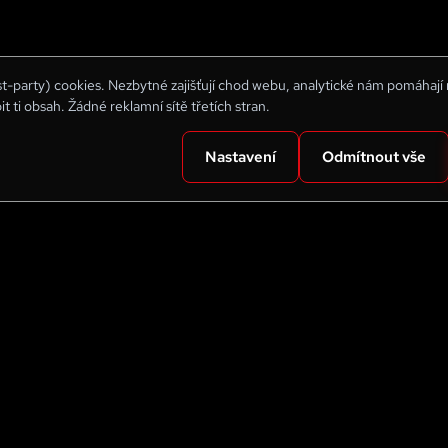
rst-party) cookies. Nezbytné zajišťují chod webu, analytické nám pomáhají
bit ti obsah. Žádné reklamní sítě třetích stran.
Nastavení
Odmítnout vše