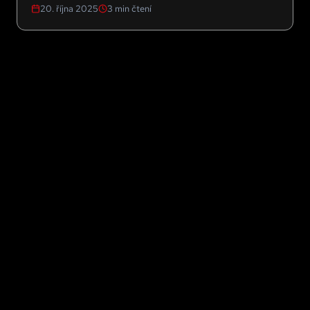
20. října 2025
3
min čtení
mindset.