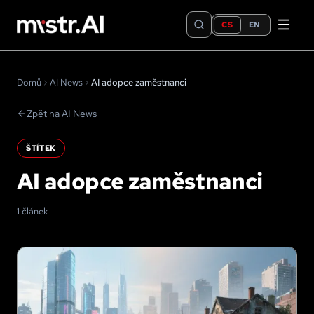
CS
EN
Domů
AI News
AI adopce zaměstnanci
Zpět na AI News
ŠTÍTEK
AI adopce zaměstnanci
1 článek