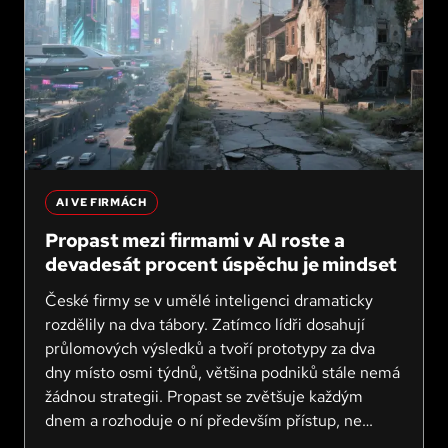
AI VE FIRMÁCH
Propast mezi firmami v AI roste a
devadesát procent úspěchu je mindset
České firmy se v umělé inteligenci dramaticky
rozdělily na dva tábory. Zatímco lídři dosahují
průlomových výsledků a tvoří prototypy za dva
dny místo osmi týdnů, většina podniků stále nemá
žádnou strategii. Propast se zvětšuje každým
dnem a rozhoduje o ní především přístup, ne
technologie. Devadesát procent úspěchu je totiž