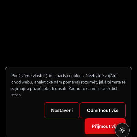
Používáme vlastní (first-party) cookies. Nezbytné zajišťují
chod webu, analytické nám pomáhají rozumět, jaká témata tě
zajímají, a přizpůsobit ti obsah. Žádné reklamní sítě třetích
stran.
Nastavení
Odmítnout vše
Přijmout vše