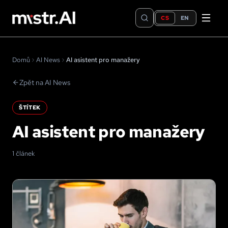
CS
EN
Domů
AI News
AI asistent pro manažery
Zpět na AI News
ŠTÍTEK
AI asistent pro manažery
1 článek