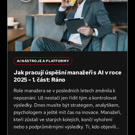
AI NÁSTROJE A PLATFORMY
Jak pracují úspěšní manažeři s AI v roce
2025 - 1. část: Ráno
Role manažera se v posledních letech změnila k
nepoznání. Už nestačí jen řídit tým a kontrolovat
výsledky. Dnes musíte být strategem, analytikem,
psychologem a ještě mít čas na inovace. Manažeři,
kteří zůstali ve starých kolejích, končí vyhoření
nebo s podprůměrnými výsledky. Ti, kdo objevili
umělou inteligenci jako pracovního partnera,