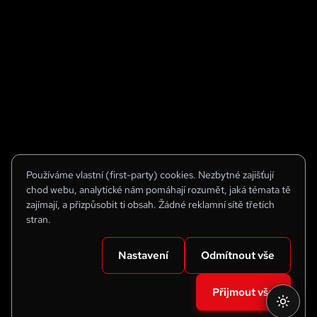
Používáme vlastní (first-party) cookies. Nezbytné zajišťují
chod webu, analytické nám pomáhají rozumět, jaká témata tě
zajímají, a přizpůsobit ti obsah. Žádné reklamní sítě třetích
stran.
Nastavení
Odmítnout vše
Přijmout vše