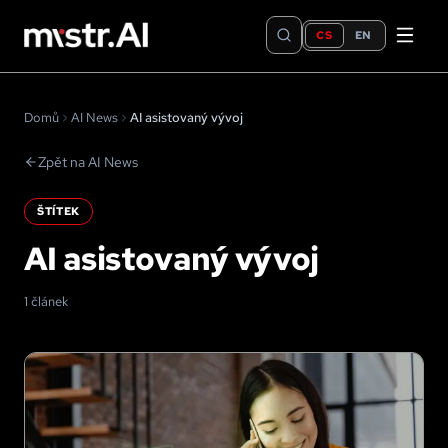
CS
EN
Domů
AI News
AI asistovaný vývoj
Zpět na AI News
ŠTÍTEK
AI asistovaný vývoj
1 článek