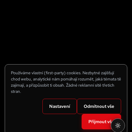
Používáme vlastní (first-party) cookies. Nezbytné zajišťují
chod webu, analytické nám pomáhají rozumět, jaká témata tě
zajímají, a přizpůsobit ti obsah. Žádné reklamní sítě třetích
stran.
Nastavení
Odmítnout vše
Přijmout vše