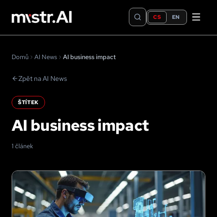
CS
EN
Domů
AI News
AI business impact
Zpět na AI News
ŠTÍTEK
AI business impact
1 článek