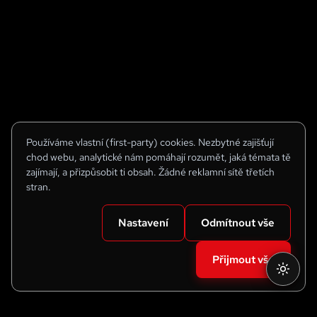
Používáme vlastní (first-party) cookies. Nezbytné zajišťují
chod webu, analytické nám pomáhají rozumět, jaká témata tě
zajímají, a přizpůsobit ti obsah. Žádné reklamní sítě třetích
stran.
Nastavení
Odmítnout vše
Přijmout vše