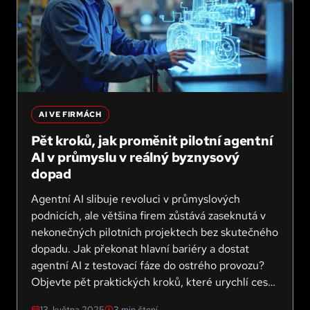
AI VE FIRMÁCH
Pět kroků, jak proměnit pilotní agentní
AI v průmyslu v reálný byznysový
dopad
Agentní AI slibuje revoluci v průmyslových
podnicích, ale většina firem zůstává zaseknutá v
nekonečných pilotních projektech bez skutečného
dopadu. Jak překonat hlavní bariéry a dostat
agentní AI z testovací fáze do ostrého provozu?
Objevte pět praktických kroků, které urychlí cestu
k reálným výsledkům.
13. května 2025
3
min čtení