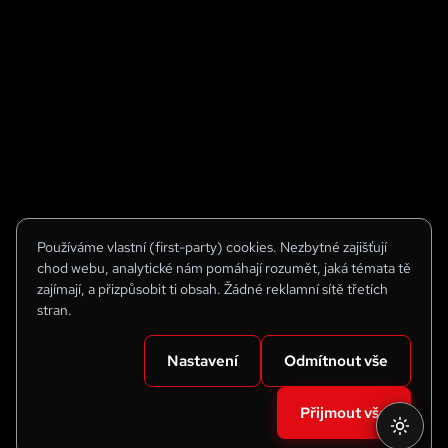
Používáme vlastní (first-party) cookies. Nezbytné zajišťují
chod webu, analytické nám pomáhají rozumět, jaká témata tě
zajímají, a přizpůsobit ti obsah. Žádné reklamní sítě třetích
stran.
Nastavení
Odmítnout vše
Přijmout vše