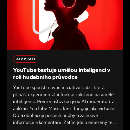
AI V PRAXI
YouTube testuje umělou inteligenci v
roli hudebního průvodce
YouTube spouští novou iniciativu Labs, která
přináší experimentální funkce založené na umělé
inteligenci. První vlaštovkou jsou AI moderátoři v
aplikaci YouTube Music, kteří fungují jako virtuální
DJ a obohacují poslech hudby o zajímavé
informace a komentáře. Zatím jde o omezený test
pro vybrané uživatele v USA, ale naznačuje směr,