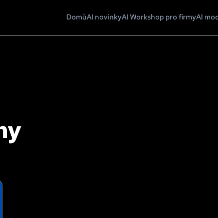
Domů
AI novinky
AI Workshop pro firmy
AI mo
my