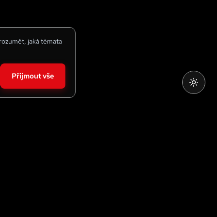
 rozumět, jaká témata
Přijmout vše