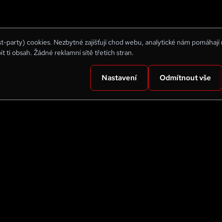
rst-party) cookies. Nezbytné zajišťují chod webu, analytické nám pomáhají
bit ti obsah. Žádné reklamní sítě třetích stran.
Nastavení
Odmítnout vše