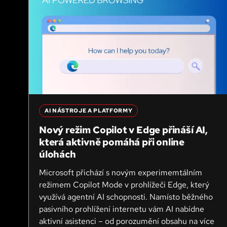
AI NÁSTROJE A PLATFORMY
Nový režim Copilot v Edge přináší AI,
která aktivně pomáhá při online
úlohách
Microsoft přichází s novým experimemtálním
režimem Copilot Mode v prohlížeči Edge, který
využívá agentní AI schopnosti. Namísto běžného
pasivního prohlížení internetu vám AI nabídne
aktivní asistenci – od porozumění obsahu na více