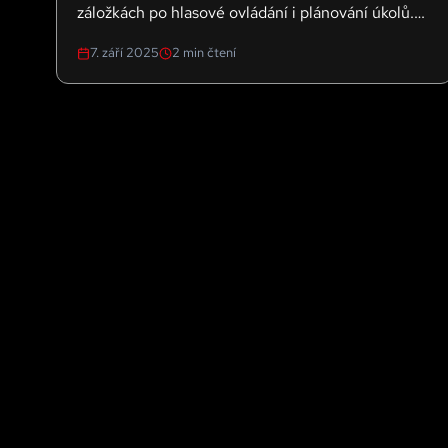
záložkách po hlasové ovládání i plánování úkolů.
Připravte se na inteligentní prohlížeč, který jde za
7. září 2025
2
min čtení
hranice vyhledávání.