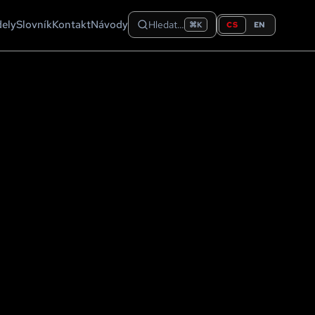
dely
Slovník
Kontakt
Návody
Hledat…
CS
EN
⌘K