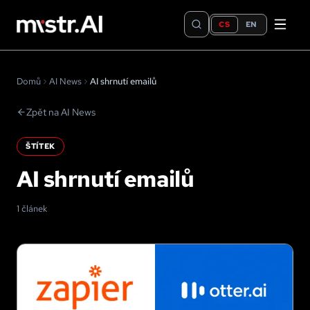
CS
EN
Domů
AI News
AI shrnutí emailů
Zpět na AI News
ŠTÍTEK
AI shrnutí emailů
1 článek