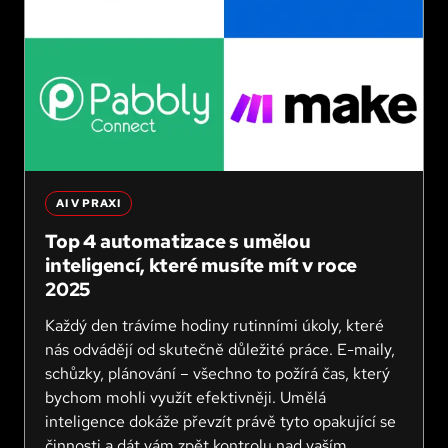
AI V PRAXI
Top 4 automatizace s umělou
inteligencí, které musíte mít v roce
2025
Každý den trávíme hodiny rutinními úkoly, které
nás odvádějí od skutečně důležité práce. E-maily,
schůzky, plánování – všechno to požírá čas, který
bychom mohli využít efektivněji. Umělá
inteligence dokáže převzít právě tyto opakující se
činnosti a dát vám zpět kontrolu nad vaším