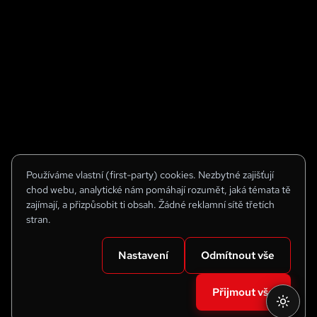
Používáme vlastní (first-party) cookies. Nezbytné zajišťují
chod webu, analytické nám pomáhají rozumět, jaká témata tě
zajímají, a přizpůsobit ti obsah. Žádné reklamní sítě třetích
stran.
Nastavení
Odmítnout vše
Přijmout vše