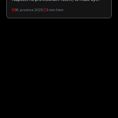
zásadní posun v tom, jak prezentují své produkty
16. prosince 2025
3
min čtení
online.