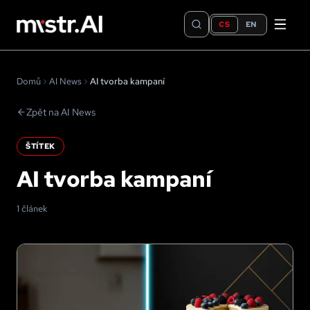
CS
EN
Domů
AI News
AI tvorba kampaní
Zpět na AI News
ŠTÍTEK
AI tvorba kampaní
1 článek