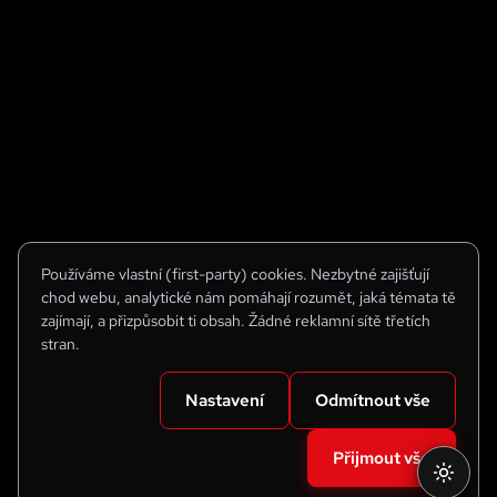
Používáme vlastní (first-party) cookies. Nezbytné zajišťují
chod webu, analytické nám pomáhají rozumět, jaká témata tě
zajímají, a přizpůsobit ti obsah. Žádné reklamní sítě třetích
stran.
Nastavení
Odmítnout vše
Přijmout vše