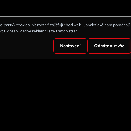
rst-party) cookies. Nezbytné zajišťují chod webu, analytické nám pomáhají
bit ti obsah. Žádné reklamní sítě třetích stran.
Nastavení
Odmítnout vše