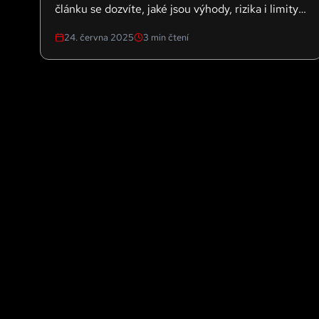
článku se dozvíte, jaké jsou výhody, rizika i limity
AI v psychologii – a proč lidský terapeut zůstává
24. června 2025
3
min čtení
nenahraditelný.