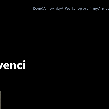
Domů
AI novinky
AI Workshop pro firmy
AI mo
venci