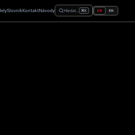
dely
Slovník
Kontakt
Návody
Hledat…
CS
EN
⌘K