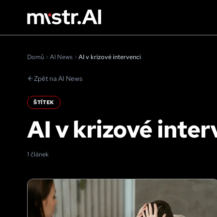
Domů
AI News
AI v krizové intervenci
Zpět na AI News
ŠTÍTEK
AI v krizové inter
1 článek