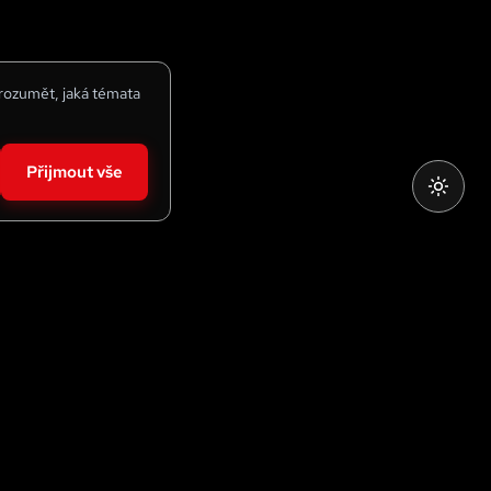
 rozumět, jaká témata
Přijmout vše