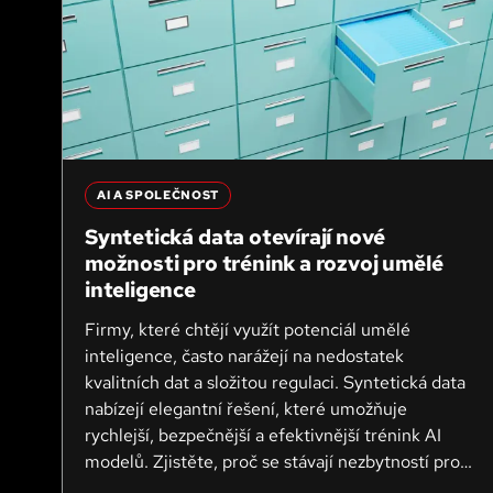
AI A SPOLEČNOST
Syntetická data otevírají nové
možnosti pro trénink a rozvoj umělé
inteligence
Firmy, které chtějí využít potenciál umělé
inteligence, často narážejí na nedostatek
kvalitních dat a složitou regulaci. Syntetická data
nabízejí elegantní řešení, které umožňuje
rychlejší, bezpečnější a efektivnější trénink AI
modelů. Zjistěte, proč se stávají nezbytností pro
moderní organizace.