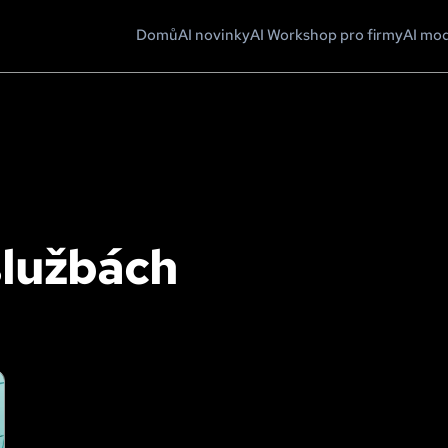
Domů
AI novinky
AI Workshop pro firmy
AI mo
službách