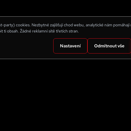
rst-party) cookies. Nezbytné zajišťují chod webu, analytické nám pomáhají
bit ti obsah. Žádné reklamní sítě třetích stran.
Nastavení
Odmítnout vše