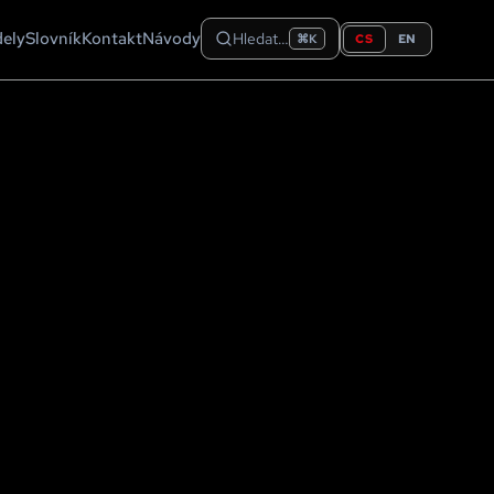
dely
Slovník
Kontakt
Návody
Hledat…
CS
EN
⌘K