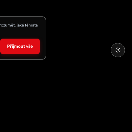
 rozumět, jaká témata
Přijmout vše