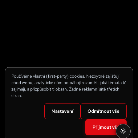
Používáme vlastní (first-party) cookies. Nezbytné zajišťují
chod webu, analytické nám pomáhají rozumět, jaká témata tě
zajímají, a přizpůsobit ti obsah. Žádné reklamní sítě třetích
stran.
Nastavení
Odmítnout vše
Přijmout vše