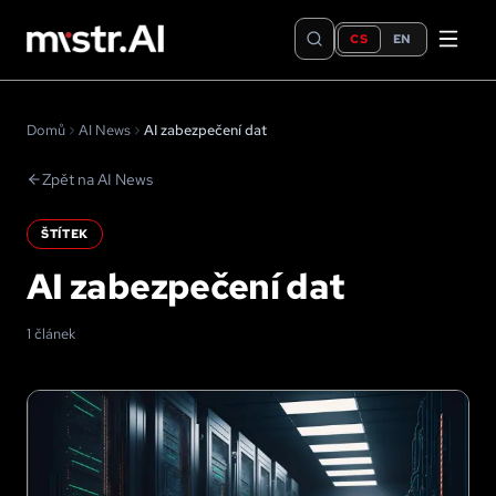
CS
EN
Domů
AI News
AI zabezpečení dat
Zpět na AI News
ŠTÍTEK
AI zabezpečení dat
1 článek