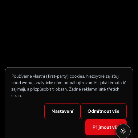
Používáme vlastní (first-party) cookies. Nezbytné zajišťují
chod webu, analytické nám pomáhají rozumět, jaká témata tě
zajímají, a přizpůsobit ti obsah. Žádné reklamní sítě třetích
stran.
Nastavení
Odmítnout vše
Přijmout vše