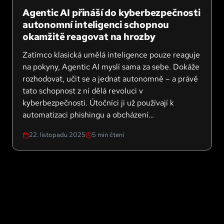
Agentic AI přináší do kyberbezpečnosti
autonomní inteligenci schopnou
okamžitě reagovat na hrozby
Zatímco klasická umělá inteligence pouze reaguje
na pokyny, Agentic AI myslí sama za sebe. Dokáže
rozhodovat, učit se a jednat autonomně – a právě
tato schopnost z ní dělá revoluci v
kyberbezpečnosti. Útočníci ji už používají k
automatizaci phishingu a obcházení
vícefaktorového ověření. Obránci ji ale můžou
22. listopadu 2025
5
min čtení
nasadit jako neúnavného analytika, který odhalí
hrozby během sekund. Otázka zní: Kdo bude
rychlejší?