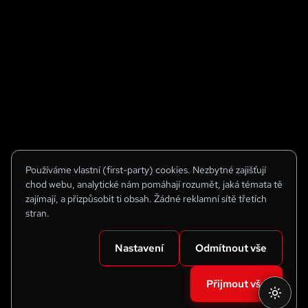
Používáme vlastní (first-party) cookies. Nezbytné zajišťují
chod webu, analytické nám pomáhají rozumět, jaká témata tě
zajímají, a přizpůsobit ti obsah. Žádné reklamní sítě třetích
stran.
Nastavení
Odmítnout vše
Přijmout vše