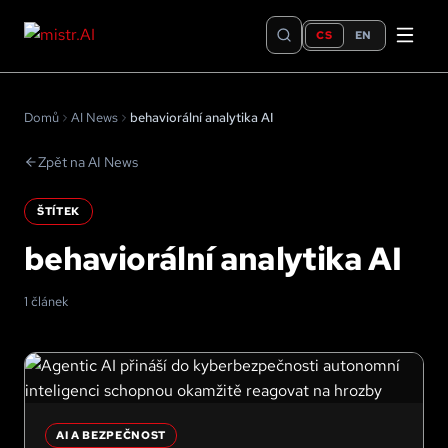
CS
EN
Domů
AI News
behaviorální analytika AI
Zpět na AI News
ŠTÍTEK
behaviorální analytika AI
1 článek
AI A BEZPEČNOST