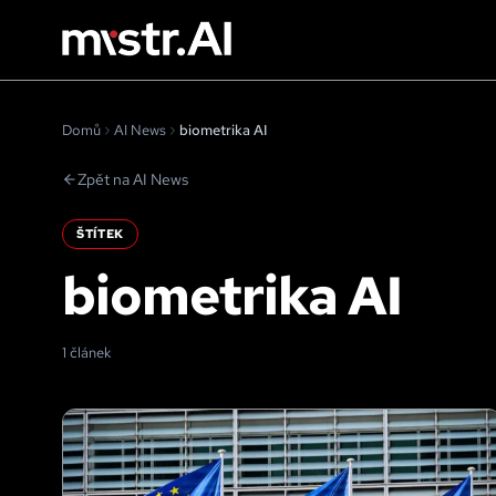
Domů
AI News
biometrika AI
Zpět na AI News
ŠTÍTEK
biometrika AI
1 článek