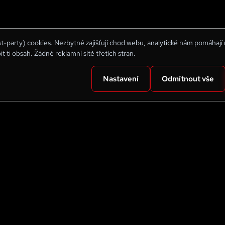
rst-party) cookies. Nezbytné zajišťují chod webu, analytické nám pomáhají
bit ti obsah. Žádné reklamní sítě třetích stran.
Nastavení
Odmítnout vše