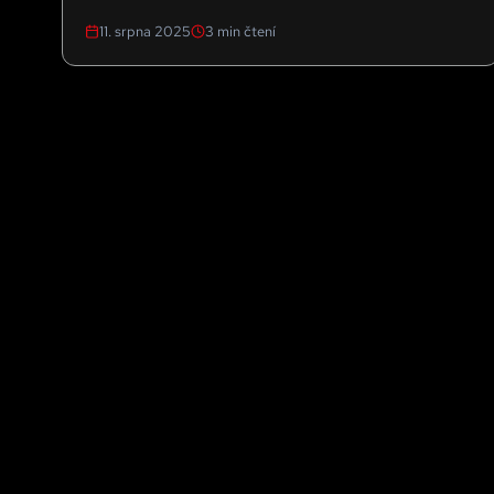
11. srpna 2025
3
min čtení