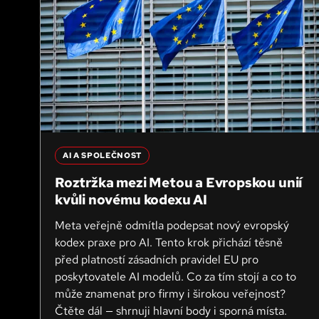
AI A SPOLEČNOST
Roztržka mezi Metou a Evropskou unií
kvůli novému kodexu AI
Meta veřejně odmítla podepsat nový evropský
kodex praxe pro AI. Tento krok přichází těsně
před platností zásadních pravidel EU pro
poskytovatele AI modelů. Co za tím stojí a co to
může znamenat pro firmy i širokou veřejnost?
Čtěte dál — shrnuji hlavní body i sporná místa.