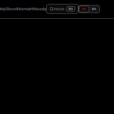
dely
Slovník
Kontakt
Návody
Hledat…
CS
EN
⌘K