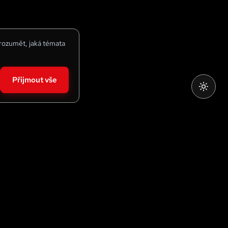
 rozumět, jaká témata
Přijmout vše