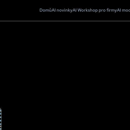
Domů
AI novinky
AI Workshop pro firmy
AI mo