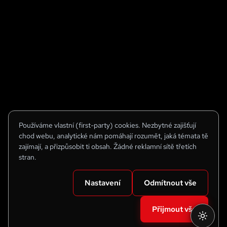
Používáme vlastní (first-party) cookies. Nezbytné zajišťují
chod webu, analytické nám pomáhají rozumět, jaká témata tě
zajímají, a přizpůsobit ti obsah. Žádné reklamní sítě třetích
stran.
Nastavení
Odmítnout vše
Přijmout vše