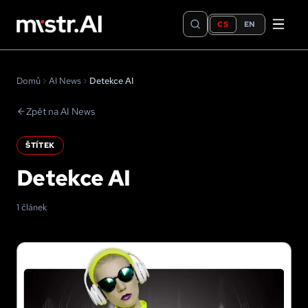
CS
EN
Domů
AI News
Detekce AI
Zpět na AI News
ŠTÍTEK
Detekce AI
1 článek