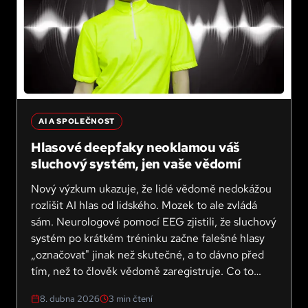
AI A SPOLEČNOST
Hlasové deepfaky neoklamou váš
sluchový systém, jen vaše vědomí
Nový výzkum ukazuje, že lidé vědomě nedokážou
rozlišit AI hlas od lidského. Mozek to ale zvládá
sám. Neurologové pomocí EEG zjistili, že sluchový
systém po krátkém tréninku začne falešné hlasy
„označovat" jinak než skutečné, a to dávno před
tím, než to člověk vědomě zaregistruje. Co to
znamená pro budoucí obranu proti hlasovým
8. dubna 2026
3
min čtení
podvodům?