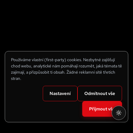
Používáme vlastní (first-party) cookies. Nezbytné zajišťují
chod webu, analytické nám pomáhají rozumět, jaká témata tě
zajímají, a přizpůsobit ti obsah. Žádné reklamní sítě třetích
stran.
Nastavení
Odmítnout vše
Přijmout vše