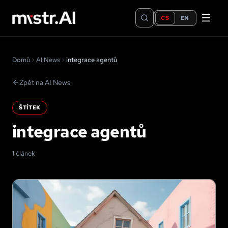
CS
EN
Domů
AI News
integrace agentů
Zpět na AI News
ŠTÍTEK
integrace agentů
1 článek