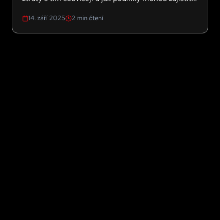
aby jejich AI agenti skutečně fungovali jako tým?
14. září 2025
2
min čtení