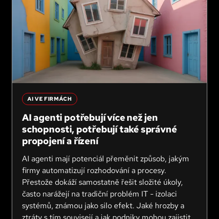
AI VE FIRMÁCH
AI agenti potřebují více než jen
schopnosti, potřebují také správné
propojení a řízení
AI agenti mají potenciál přeměnit způsob, jakým
firmy automatizují rozhodování a procesy.
Přestože dokáží samostatně řešit složité úkoly,
často narážejí na tradiční problém IT - izolaci
systémů, známou jako silo efekt. Jaké hrozby a
ztráty s tím souvisejí a jak podniky mohou zajistit,