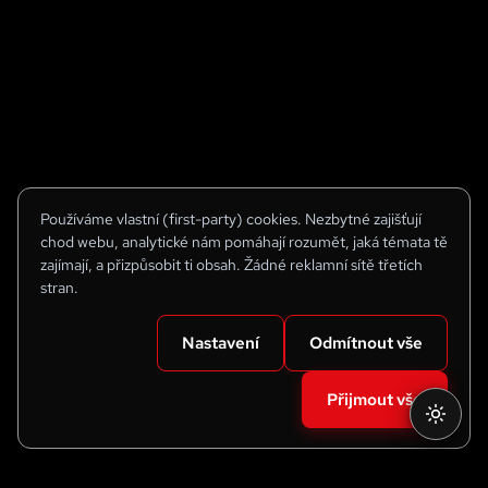
Používáme vlastní (first-party) cookies. Nezbytné zajišťují
chod webu, analytické nám pomáhají rozumět, jaká témata tě
zajímají, a přizpůsobit ti obsah. Žádné reklamní sítě třetích
stran.
Nastavení
Odmítnout vše
Přijmout vše