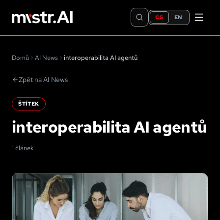
CS
EN
Domů
AI News
interoperabilita AI agentů
Zpět na AI News
ŠTÍTEK
interoperabilita AI agentů
1 článek