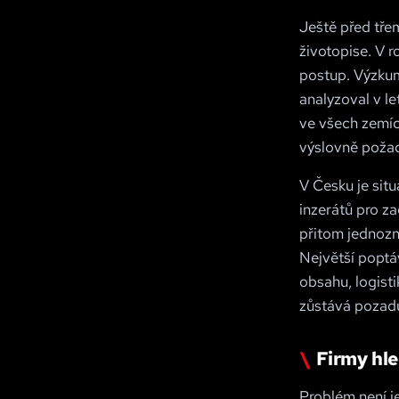
Ještě před třem
životopise. V r
postup. Výzkum
analyzoval v l
ve všech zemíc
výslovně požad
V Česku je sit
inzerátů pro za
přitom jednozn
Největší poptáv
obsahu, logist
zůstává pozadu
Firmy hle
Problém není j