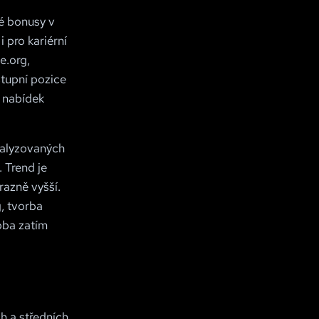
né bonusy v
 pro kariérní
e.org,
stupní pozice
o nabídek
analyzovaných
. Trend je
razně vyšší.
g, tvorba
oba zatím
h a středních