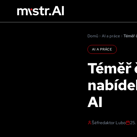
Domů
AI a práce
AI A PRÁCE
Téměř 
nabíde
AI
Šéfredaktor Lubo
25.