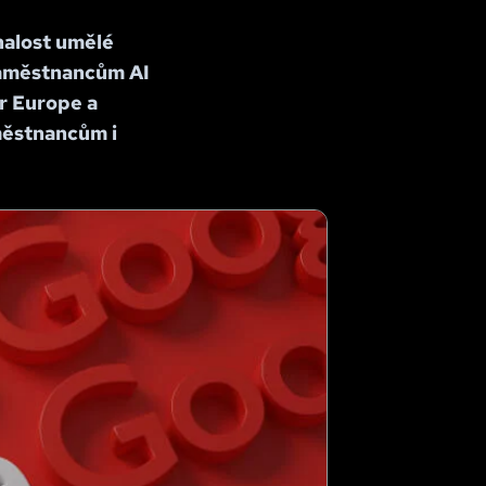
nalost umělé
 zaměstnancům AI
or Europe a
městnancům i