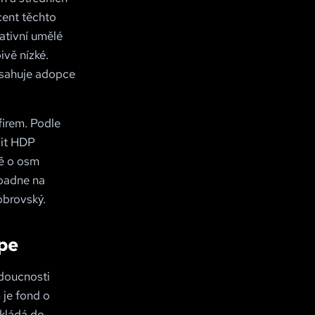
cent těchto
ativní umělé
ivě nízké.
osahuje adopce
firem. Podle
šit HDP
ně o osm
opadne na
obrovský.
ope
udoucnosti
 je fond o
vkládá do