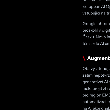
European AI Op
vstupující na t
Google přitom 
proškolil v dig
Česku. Nová ini
těmi, kdo AI um
Augmenta
Obavy z toho, ž
zatím nepotvrzu
generativní AI
mělo projít zhr
pro region EME
automatizaci t
na AI ekonomik