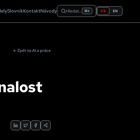
dely
Slovník
Kontakt
Návody
Hledat…
CS
EN
⌘K
Zpět na AI a práce
nalost