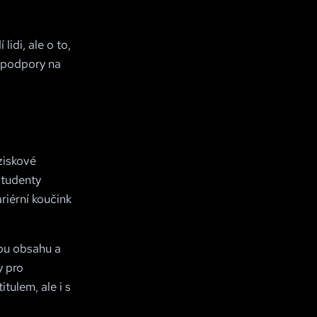
lidi, ale o to,
z podpory na
ziskové
studenty
riérní koučink
rbu obsahu a
y pro
tulem, ale i s