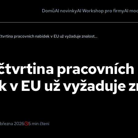
Domů
AI novinky
AI Workshop pro firmy
AI mo
Téměř čtvrtina pracovních nabídek v EU už vyžaduje znalost AI
čtvrtina pracovních
k v EU už vyžaduje z
 března 2026
5
min čtení