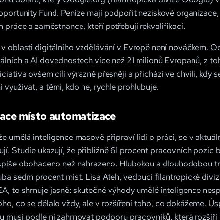
portunity Fund. Peníze mají podpořit neziskové organizace,
rh práce a zaměstnance, kteří potřebují rekvalifikaci.
v oblasti digitálního vzdělávání v Evropě není nováčkem. O
itálních a AI dovednostech více než 21 milionů Evropanů, z to
ciativa ovšem cílí výrazně přesněji a přichází ve chvíli, kdy 
í využívat, a těmi, kdo ne, rychle prohlubuje.
ce místo automatizace
e umělá inteligence masově připraví lidi o práci, se v aktuá
jí. Studie ukazují, že přibližně 61 procent pracovních pozic 
 spíše obohaceno než nahrazeno. Hlubokou a dlouhodobou t
uba sedm procent míst. Lisa Ateh, vedoucí filantropické divi
A, to shrnuje jasně: skutečné výhody umělé inteligence nesp
oho, co se dělalo vždy, ale v rozšíření toho, co dokážeme. 
u musí podle ní zahrnovat podporu pracovníků, která rozšíří