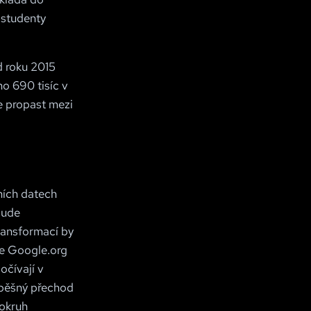
 studenty
d roku 2015
ho 690 tisíc v
se propast mezi
lních datech
bude
ransformací by
ze Google.org
očívají v
Úspěšný přechod
 okruh