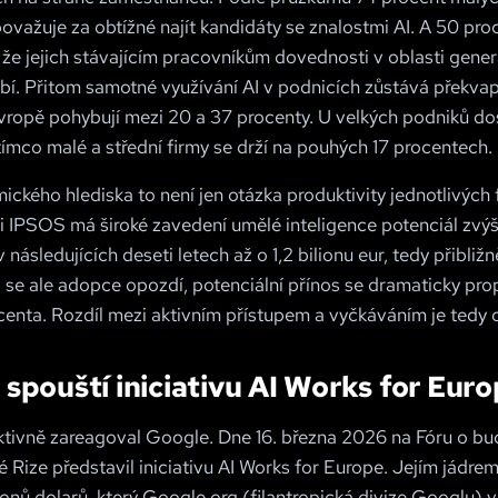
ovažuje za obtížné najít kandidáty se znalostmi AI. A 50 pro
 že jejich stávajícím pracovníkům dovednosti v oblasti gener
ybí. Přitom samotné využívání AI v podnicích zůstává překvap
ropě pohybují mezi 20 a 37 procenty. U velkých podniků d
tímco malé a střední firmy se drží na pouhých 17 procentech.
ckého hlediska to není jen otázka produktivity jednotlivých 
i IPSOS má široké zavedení umělé inteligence potenciál zvý
 následujících deseti letech až o 1,2 bilionu eur, tedy přibliž
 se ale adopce opozdí, potenciální přínos se dramaticky pr
enta. Rozdíl mezi aktivním přístupem a vyčkáváním je tedy 
spouští iniciativu AI Works for Eur
ktivně zareagoval Google. Dne 16. března 2026 na Fóru o b
é Rize představil iniciativu AI Works for Europe. Jejím jádrem
onů dolarů, který Google.org (filantropická divize Googlu) 