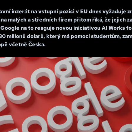
vní inzerát na vstupní pozici v EU dnes vyžaduje z
ina malých a středních firem přitom říká, že jejich
Google na to reaguje novou iniciativou AI Works f
0 milionů dolarů, který má pomoci studentům, za
opě včetně Česka.