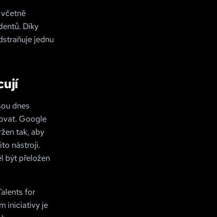
, včetně
dentů. Díky
dstraňuje jednu
cují
jsou dnes
ikovat. Google
ržen tak, aby
to nástroji.
l být přeložen
alents for
 iniciativy je