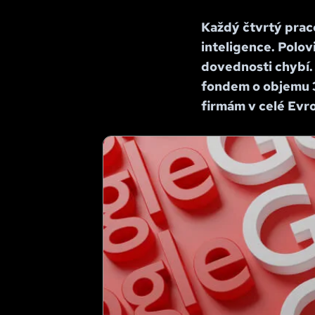
Každý čtvrtý praco
inteligence. Polov
dovednosti chybí. 
fondem o objemu 3
firmám v celé Evr