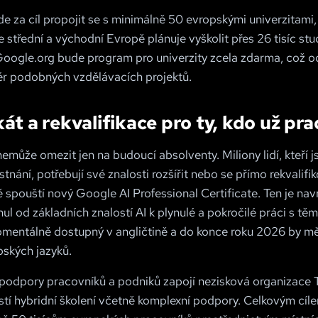
lade za cíl propojit se s minimálně 50 evropskými univerzitami
 střední a východní Evropě plánuje vyškolit přes 26 tisíc stu
Google.org bude program pro univerzity zcela zdarma, což o
iér podobných vzdělávacích projektů.
kát a rekvalifikace pro ty, kdo už pra
emůže omezit jen na budoucí absolventy. Miliony lidí, kteří 
tnání, potřebují své znalosti rozšířit nebo se přímo rekvalif
 spouští nový Google AI Professional Certificate. Ten je nav
ul od základních znalostí AI k plynulé a pokročilé práci s těmi
momentálně dostupný v angličtině a do konce roku 2026 by mě
pských jazyků.
podpory pracovníků a podniků zapojí nezisková organizace T
istí hybridní školení včetně komplexní podpory. Celkovým cílem