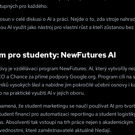
ostupných pro každého.
osun v celé diskusi o AI a práci. Nejde o to, zda stroje nahradí 
žou AI využít jako nástroj pro vlastní růst a kteří zůstanou be
m pro studenty: NewFutures AI
tivy je vzdělávací program NewFutures: AI, který vytvořily ne
O a Chance za přímé podpory Google.org. Program cílí na 
íků vysokých škol a nabídne jim pokročilé učební osnovy i ka
na praktické využití AI v jejich oboru.
namená, že student marketingu se naučí používat AI pro tvo
udent financí pro automatizaci reportingu a student logistik
as. Absolventi tak vstoupí na trh práce nejen s akademickým ti
vednostmi, které zaměstnavatelé aktuálně hledají.