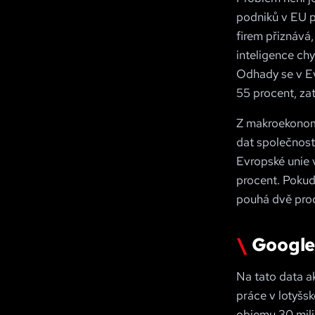
podniků v EU p
firem přiznává,
inteligence ch
Odhady se v Ev
55 procent, za
Z makroekonomi
dat společnost
Evropské unie v
procent. Pokud
pouhá dvě proc
Google 
Na tato data a
práce v lotyšsk
objemu 30 mili