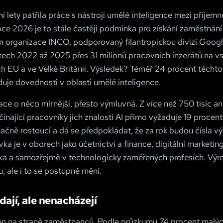
i lety patřila práce s nástroji umělé inteligence mezi příjem
oce 2026 je to stále častěji podmínka pro získání zaměstnání i
 organizace INCO, podporovaný filantropickou divizí Googl
etech 2022 až 2025 přes 31 milionů pracovních inzerátů na v
h EU a ve Velké Británii. Výsledek? Téměř 24 procent těcht
uje dovednosti v oblasti umělé inteligence.
uace o něco mírnější, přesto výmluvná. Z více než 750 tisíc 
čínající pracovníky jich znalosti AI přímo vyžaduje 19 procent
ačně rostoucí a dá se předpokládat, že za rok budou čísla vý
ka je v oborech jako účetnictví a finance, digitální marketin
ika a samozřejmě v technologicky zaměřených profesích. Výr
, ale i to se postupně mění.
dají, ale nenacházejí
en na straně zaměstnanců. Podle průzkumu 74 procent malýc