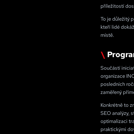
příležitostí d
To je důležitý p
kteří lidé doká
místě.
Progra
Součástí inicia
organizace INC
posledních ročn
zaměřený přímo 
Konkrétně to z
SEO analýzy, st
optimalizaci tr
praktickými do