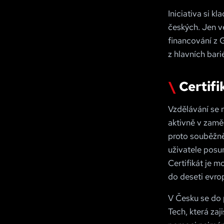
Iniciativa si k
českých. Jen ve
financování z 
z hlavních bar
Certifi
Vzdělávání se n
aktivně v zaměs
proto souběžně
uživatele posun
Certifikát je 
do deseti evro
V Česku se do 
Tech, která zaj