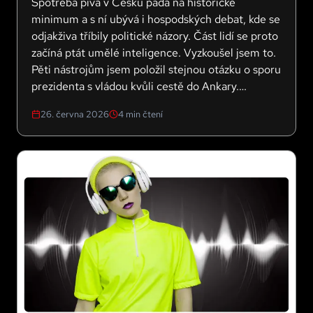
Spotřeba piva v Česku padá na historické
minimum a s ní ubývá i hospodských debat, kde se
odjakživa tříbily politické názory. Část lidí se proto
začíná ptát umělé inteligence. Vyzkoušel jsem to.
Pěti nástrojům jsem položil stejnou otázku o sporu
prezidenta s vládou kvůli cestě do Ankary.
Výsledek se ale měnil podle toho, jak jsem se ptal
26. června 2026
4
min čtení
a jaký model jsem zvolil.