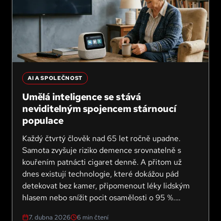
AI A SPOLEČNOST
Umělá inteligence se stává
neviditelným spojencem stárnoucí
populace
Každý čtvrtý člověk nad 65 let ročně upadne.
Samota zvyšuje riziko demence srovnatelně s
kouřením patnácti cigaret denně. A přitom už
dnes existují technologie, které dokážou pád
detekovat bez kamer, připomenout léky lidským
hlasem nebo snížit pocit osamělosti o 95 %.
Umělá inteligence se z abstraktního pojmu stává
7. dubna 2026
6
min čtení