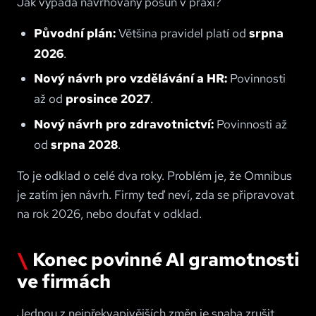
Jak vypadá navrhovaný posun v praxi?
Původní plán:
Většina pravidel platí od
srpna
2026
.
Nový návrh pro vzdělávání a HR:
Povinnosti
až od
prosince 2027
.
Nový návrh pro zdravotnictví:
Povinnosti až
od
srpna 2028
.
To je odklad o celé dva roky. Problém je, že Omnibus
je zatím jen návrh. Firmy teď neví, zda se připravovat
na rok 2026, nebo doufat v odklad.
Konec povinné AI gramotnosti
ve firmách
Jednou z nejpřekvapivějších změn je snaha zrušit