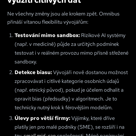
Ne všechny změny jsou ale krokem zpět. Omnibus
přináší vítanou flexibilitu vývojářům:
Testování mimo sandbox:
Rizikové AI systémy
(např. v medicíně) půjde za určitých podmínek
testovat i v reálném provozu mimo přísně střežené
sandboxy.
Detekce biasu:
Vývojáři nově dostanou možnost
zpracovávat i citlivé kategorie osobních údajů
(např. etnický původ), pokud je účelem odhalit a
opravit bias (předsudky) v algoritmech. Je to
technicky nutný krok k férovějším modelům.
Úlevy pro větší firmy:
Výjimky, které dříve
platily jen pro malé podniky (SME), se rozšíří i na
tzv.
small mid-cap
společnosti. Méně papírování