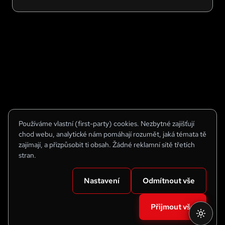
konkrétním pomocníkem pro miliony seniorů po
celém světě.
Používáme vlastní (first-party) cookies. Nezbytné zajišťují
chod webu, analytické nám pomáhají rozumět, jaká témata tě
zajímají, a přizpůsobit ti obsah. Žádné reklamní sítě třetích
stran.
Nastavení
Odmítnout vše
Přijmout vše