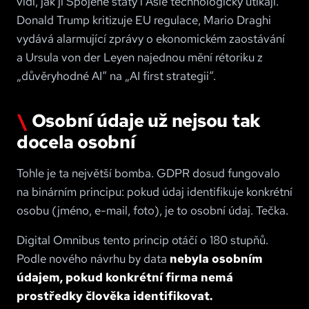
vidí, jak jí Spojené státy i Asie technologicky utíkají.
Donald Trump kritizuje EU regulace, Mario Draghi
vydává alarmující zprávy o ekonomickém zaostávání
a Ursula von der Leyen najednou mění rétoriku z
„důvěryhodné AI“ na „AI first strategii“.
Osobní údaje už nejsou tak
docela osobní
Tohle je ta největší bomba. GDPR dosud fungovalo
na binárním principu: pokud údaj identifikuje konkrétní
osobu (jméno, e-mail, foto), je to osobní údaj. Tečka.
Digital Omnibus tento princip otáčí o 180 stupňů.
Podle nového návrhu by data
nebyla osobním
údajem, pokud konkrétní firma nemá
prostředky člověka identifikovat.