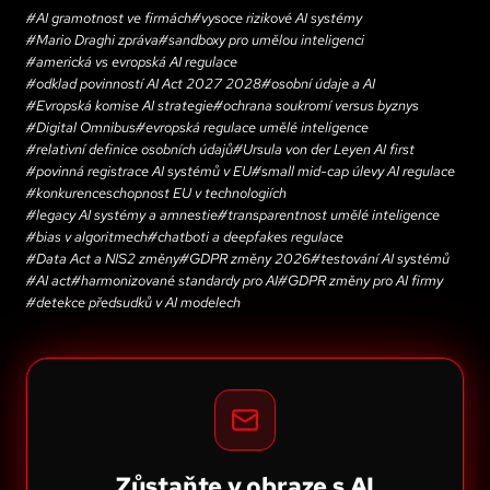
#
AI gramotnost ve firmách
#
vysoce rizikové AI systémy
#
Mario Draghi zpráva
#
sandboxy pro umělou inteligenci
#
americká vs evropská AI regulace
#
odklad povinností AI Act 2027 2028
#
osobní údaje a AI
#
Evropská komise AI strategie
#
ochrana soukromí versus byznys
#
Digital Omnibus
#
evropská regulace umělé inteligence
#
relativní definice osobních údajů
#
Ursula von der Leyen AI first
#
povinná registrace AI systémů v EU
#
small mid-cap úlevy AI regulace
#
konkurenceschopnost EU v technologiích
#
legacy AI systémy a amnestie
#
transparentnost umělé inteligence
#
bias v algoritmech
#
chatboti a deepfakes regulace
#
Data Act a NIS2 změny
#
GDPR změny 2026
#
testování AI systémů
#
AI act
#
harmonizované standardy pro AI
#
GDPR změny pro AI firmy
#
detekce předsudků v AI modelech
Zůstaňte v obraze s AI