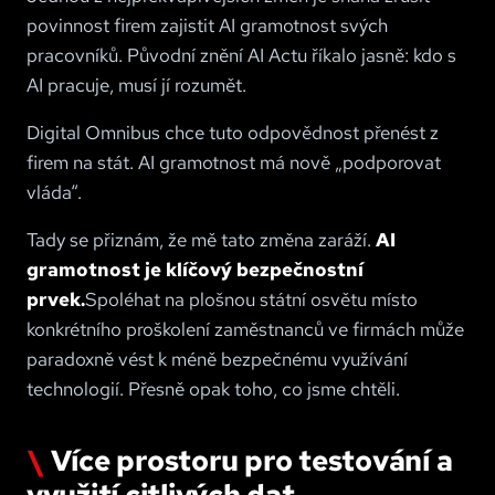
povinnost firem zajistit AI gramotnost svých
pracovníků. Původní znění AI Actu říkalo jasně: kdo s
AI pracuje, musí jí rozumět.
Digital Omnibus chce tuto odpovědnost přenést z
firem na stát. AI gramotnost má nově „podporovat
vláda“.
Tady se přiznám, že mě tato změna zaráží.
AI
gramotnost je klíčový bezpečnostní
prvek.
Spoléhat na plošnou státní osvětu místo
konkrétního proškolení zaměstnanců ve firmách může
paradoxně vést k méně bezpečnému využívání
technologií. Přesně opak toho, co jsme chtěli.
Více prostoru pro testování a
využití citlivých dat