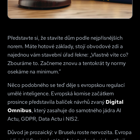
Představte si, že stavíte dům podle nejpřísnějších
norem. Máte hotové základy, stojí obvodové zdi a
najednou vám stavební úřad řekne: „Vlastně víte co?
Zbouráme to. Začneme znovu a tentokrát ty normy
osekáme na minimum.“
Něco podobného se teď děje s evropskou regulací
umělé inteligence. Evropská komise začátkem
prosince představila balíček návrhů zvaný
Digital
Omnibus
, který zasahuje do samotného jádra AI
Actu, GDPR, Data Actu i NIS2.
Důvod je prozaický: v Bruselu roste nervozita. Evropa