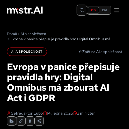
CS
EN
Domů
AI a společnost
Evropa v panice přepisuje pravidla hry: Digital Omnibus má zbourat AI Act i GDPR
Zpět na AI a společnost
AI A SPOLEČNOST
Evropa v panice přepisuje
pravidla hry: Digital
Omnibus má zbourat AI
Act i GDPR
Šéfredaktor Lubo
14. ledna 2026
3
min čtení