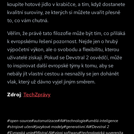
koupíte hotové jídlo v krabičce, a tím, když dostanete
kvalitní suroviny, ze kterých si můžete uvařit přesně
to, co vám chutná.
Věřím, že právě tato filozofie může být tím, co přiláká
k evropskému řešení pozornost. Nejde jen o hrubý
výpočetní výkon, ale o svobodu a flexibilitu, kterou
uživatelé získají. Pokud se Devstral 2 osvědčí, může
to inspirovat další evropské týmy k tomu, aby se
nebály jít vlastní cestou a nesnažily se jen dohánět
vlak, který už dávno vyjel jiným směrem.
Zdroj
:
TechZprávy
#
open-source
#
automatizace
#
AI
#
technologie
#
umělá inteligence
#
strojové učení
#
jazykové modely
#
generativní AI
#
Devstral 2
#
Evropská unie
#
Mistral AI
#
vývoj softwaru
#
technologická suverenita