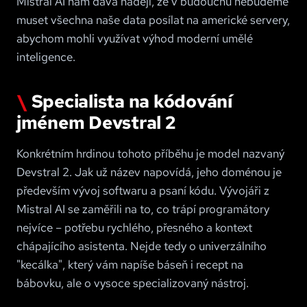
Mistral AI nám dává naději, že v budoucnu nebudeme
muset všechna naše data posílat na americké servery,
abychom mohli využívat výhod moderní umělé
inteligence.
Specialista na kódování
jménem Devstral 2
Konkrétním hrdinou tohoto příběhu je model nazvaný
Devstral 2. Jak už název napovídá, jeho doménou je
především vývoj softwaru a psaní kódu. Vývojáři z
Mistral AI se zaměřili na to, co trápí programátory
nejvíce – potřebu rychlého, přesného a kontext
chápajícího asistenta. Nejde tedy o univerzálního
"kecálka", který vám napíše báseň i recept na
bábovku, ale o vysoce specializovaný nástroj.