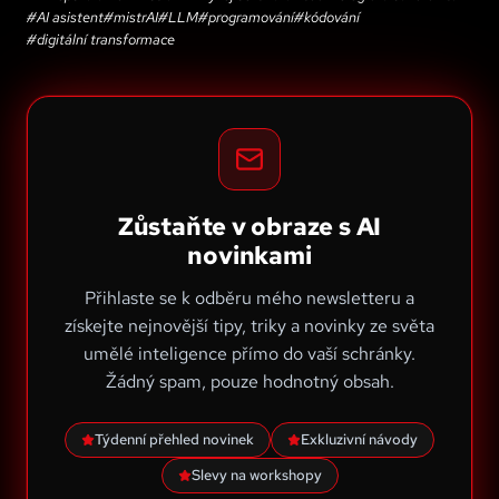
#
AI asistent
#
mistrAI
#
LLM
#
programování
#
kódování
#
digitální transformace
Zůstaňte v obraze s AI
novinkami
Přihlaste se k odběru mého newsletteru a
získejte nejnovější tipy, triky a novinky ze světa
umělé inteligence přímo do vaší schránky.
Žádný spam, pouze hodnotný obsah.
Týdenní přehled novinek
Exkluzivní návody
Slevy na workshopy