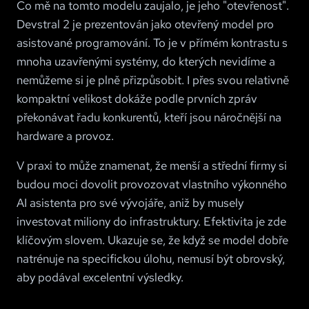
Co mě na tomto modelu zaujalo, je jeho "otevřenost".
Devstral 2 je prezentován jako otevřený model pro
asistované programování. To je v přímém kontrastu s
mnoha uzavřenými systémy, do kterých nevidíme a
nemůžeme si je plně přizpůsobit. I přes svou relativně
kompaktní velikost dokáže podle prvních zpráv
překonávat řadu konkurentů, kteří jsou náročnější na
hardware a provoz.
V praxi to může znamenat, že menší a střední firmy si
budou moci dovolit provozovat vlastního výkonného
AI asistenta pro své vývojáře, aniž by musely
investovat miliony do infrastruktury. Efektivita je zde
klíčovým slovem. Ukazuje se, že když se model dobře
natrénuje na specifickou úlohu, nemusí být obrovský,
aby podával excelentní výsledky.