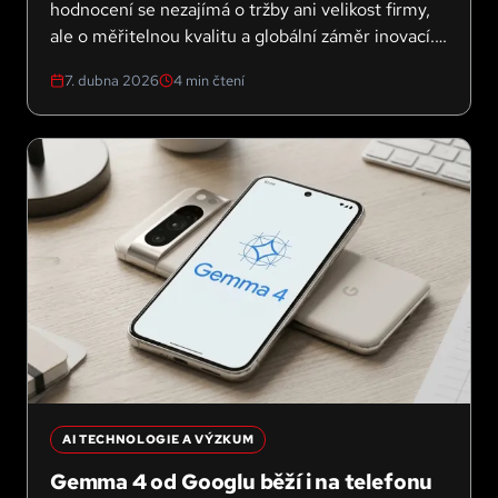
hodnocení se nezajímá o tržby ani velikost firmy,
ale o měřitelnou kvalitu a globální záměr inovací.
Výsledek? Čtyři odlišné modely AI vedení a
7. dubna 2026
4
min čtení
překvapivé zjištění o tom, kde se skutečná
hodnota koncentruje.
AI TECHNOLOGIE A VÝZKUM
Gemma 4 od Googlu běží i na telefonu