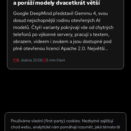
a poráží modely dvacetkrát větší
Google DeepMind představil Gemmu 4, svou
dosud nejschopnější rodinu otevřených AI
modelů. Čtyři varianty pokrývají vše od chytrých
telefonů po výkonné servery, pracují s textem,
obrazem, videem i zvukem a jsou dostupné pod
plně otevřenou licencí Apache 2.0. Největší
model se v benchmarcích řadí mezi tři nejlepší
5. dubna 2026
5
min čtení
otevřené modely na světě.
Používáme vlastní (first-party) cookies. Nezbytné zajišťují
chod webu, analytické nám pomáhají rozumět, jaká témata tě