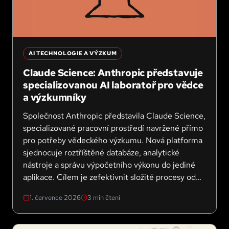
AI TECHNOLOGIE A VÝZKUM
Claude Science: Anthropic představuje
specializovanou AI laboratoř pro vědce
a výzkumníky
Společnost Anthropic představila Claude Science,
specializované pracovní prostředí navržené přímo
pro potřeby vědeckého výzkumu. Nová platforma
sjednocuje roztříštěné databáze, analytické
nástroje a správu výpočetního výkonu do jediné
aplikace. Cílem je zefektivnit složité procesy od
analýzy dat až po přípravu podkladů k publikaci.
1. července 2026
3
min čtení
Jak novinka, která je aktuálně v beta verzi,
funguje v praxi a pro koho je dostupná?